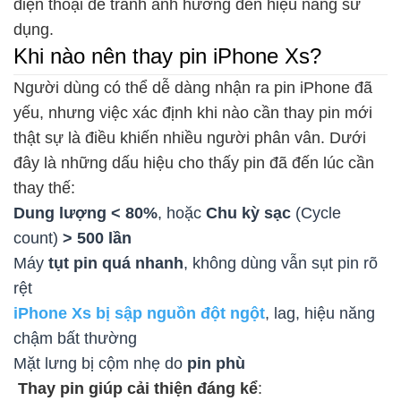
điện thoại để tránh ảnh hưởng đến hiệu năng sử
dụng.
Khi nào nên thay pin iPhone Xs?
Người dùng có thể dễ dàng nhận ra pin iPhone đã
yếu, nhưng việc xác định khi nào cần thay pin mới
thật sự là điều khiến nhiều người phân vân. Dưới
đây là những dấu hiệu cho thấy pin đã đến lúc cần
thay thế:
Dung lượng < 80%
, hoặc
Chu kỳ sạc
(Cycle
count)
> 500 lần
Máy
tụt pin quá nhanh
, không dùng vẫn sụt pin rõ
rệt
iPhone Xs bị sập nguồn đột ngột
, lag, hiệu năng
chậm bất thường
Mặt lưng bị cộm nhẹ do
pin phù
Thay pin giúp cải thiện đáng kể
: