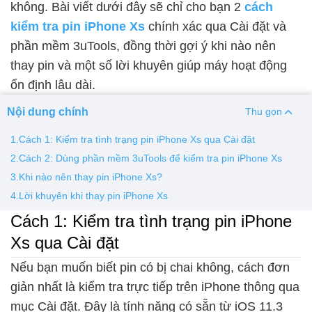
không. Bài viết dưới đây sẽ chỉ cho bạn 2
cách
kiểm tra pin iPhone Xs
chính xác qua Cài đặt và
Thay pin
phần mềm 3uTools, đồng thời gợi ý khi nào nên
Pin iPhone
Pin Samsumg
Pin Oppo
Pin Xiaomi
thay pin và một số lời khuyên giúp máy hoạt động
Pin Realme
ổn định lâu dài.
Thay vỏ
Nội dung chính
Thu gọn
Vỏ iPhone
Vỏ Samsung
Vỏ Xiaomi
Vỏ Oppo
1.Cách 1: Kiểm tra tình trạng pin iPhone Xs qua Cài đặt
Vỏ Huawei
Vỏ Vivo
2.Cách 2: Dùng phần mềm 3uTools để kiểm tra pin iPhone Xs
3.Khi nào nên thay pin iPhone Xs?
4.Lời khuyên khi thay pin iPhone Xs
Cách 1: Kiểm tra tình trạng pin iPhone
Xs qua Cài đặt
Nếu bạn muốn biết pin có bị chai không, cách đơn
giản nhất là kiểm tra trực tiếp trên iPhone thông qua
mục Cài đặt. Đây là tính năng có sẵn từ iOS 11.3