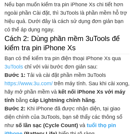
Nếu bạn muốn kiểm tra pin iPhone Xs chi tiết hơn
ngoài phần Cài đặt, thì 3uTools là phần mềm hỗ trợ
hiệu quả. Dưới đây là cách sử dụng đơn giản bạn
có thể áp dụng ngay.
Cách 2: Dùng phần mềm 3uTools để
kiểm tra pin iPhone Xs
Bạn có thể kiểm tra pin điện thoại iPhone Xs qua
3uTools
chỉ với vài bước đơn giản sau:
Bước 1:
Tải và cài đặt phần mềm 3uTools
https://www.3u.com/
trên máy tính. Sau khi cài xong,
hãy mở phần mềm và
kết nối iPhone Xs với máy
tính
bằng
cáp Lightning chính hãng
.
Bước 2:
Khi iPhone đã được nhận diện, tại giao
diện chính của 3uTools, bạn sẽ thấy các thông số
như
số lần sạc (Cycle Count)
và
tuổi thọ pin
iPhone
(Battery Life)
hiển thị rõ ràng.