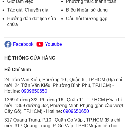
Giờ làm việc
Phương thức thanh toán
Tác giả, Chuyên gia
Điều khoản sử dụng
Hướng dẫn đặt lịch sửa
Câu hỏi thường gặp
chữa
Facebook
Youtube
HỆ THỐNG CỬA HÀNG
Hồ Chí Minh
24 Trần Văn Kiểu, Phường 10 , Quận 6 , TP.HCM (Địa chỉ
mới: 24 Trần Văn Kiểu, Phường Bình Phú, TP.HCM)
-
Hotline:
0909650650
1369 đường 3/2, Phường 16 , Quận 11 , TP.HCM (Địa chỉ
mới: 1369 đường 3/2, Phường Minh Phụng (gần cầu vượt
Cây Gõ), TP.HCM)
- Hotline:
0909650650
317 Quang Trung, P.10 , Quận Gò Vấp , TP.HCM (Địa chỉ
mới: 317 Quang Trung, P. Gò Vấp, TPHCM(gần tiểu học