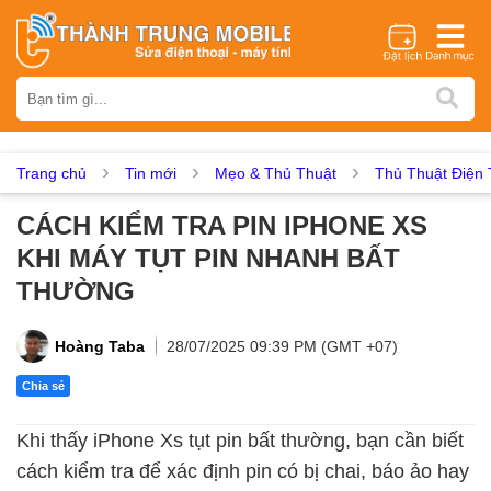
Thương hiệu
iPhone
Samsung
Oppo
Xiaomi
Realme
Vivo
Vsmart
Huawei
Nokia
Google Pixel
OnePlus
Trang chủ
Tin mới
Mẹo & Thủ Thuật
Thủ Thuật Điện 
Asus
Sony
Vertu
LG
Tecno
CÁCH KIỂM TRA PIN IPHONE XS
Dịch vụ sửa chữa
KHI MÁY TỤT PIN NHANH BẤT
Thay màn hình
Thay pin
Ép kính
Thay camera
THƯỜNG
Thay loa
Thay kính lưng
Thay vỏ
Thay chân sạc
Thay mic
Thay rung
Thay main
Unlock - Mở Khoá
Hoàng Taba
28/07/2025 09:39 PM (GMT +07)
Thay màn hình
Chia sẻ
Màn hình iPhone
Màn hình Samsung
Màn hình Oppo
Khi thấy iPhone Xs tụt pin bất thường, bạn cần biết
Màn hình Xiaomi
Màn hình Realme
Màn hình Vivo
cách kiểm tra để xác định pin có bị chai, báo ảo hay
Màn hình Vsmart
Màn hình Google Pixel