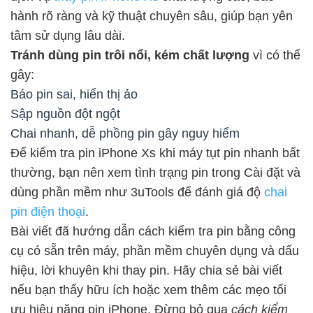
hành rõ ràng và kỹ thuật chuyên sâu, giúp bạn yên
tâm sử dụng lâu dài.
Tránh dùng pin trôi nổi, kém chất lượng
vì có thể
gây:
Báo pin sai, hiển thị ảo
Sập nguồn đột ngột
Chai nhanh, dễ phồng pin gây nguy hiểm
Để kiểm tra pin iPhone Xs khi máy tụt pin nhanh bất
thường, bạn nên xem tình trạng pin trong Cài đặt và
dùng phần mềm như 3uTools để đánh giá độ
chai
pin điện thoại
.
Bài viết đã hướng dẫn cách kiểm tra pin bằng công
cụ có sẵn trên máy, phần mềm chuyên dụng và dấu
hiệu, lời khuyên khi thay pin. Hãy chia sẻ bài viết
nếu bạn thấy hữu ích hoặc xem thêm các mẹo tối
ưu hiệu năng pin iPhone. Đừng bỏ qua
cách kiểm