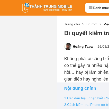
Danh mục
Trang chủ
Tin mới
Mẹo
Bí quyết kiểm t
Hoàng Taba
26/03/
Không phải ai cũng biế
có thể gây ra nhiều h
hội… hay bị làm phiền
gián điệp hay nghe lén
Nội dung chính
1.Các dấu hiệu nhận biết iPh
2.Cách kiểm tra iPhone có b