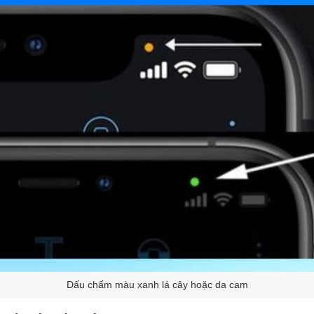
Dấu chấm màu xanh lá cây hoặc da cam