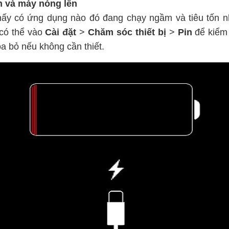
h và máy nóng lên
hấy có ứng dụng nào đó đang chạy ngầm và tiêu tốn n
có thể vào
Cài đặt
>
Chăm sóc thiết bị
>
Pin
để kiểm
a bỏ nếu không cần thiết.