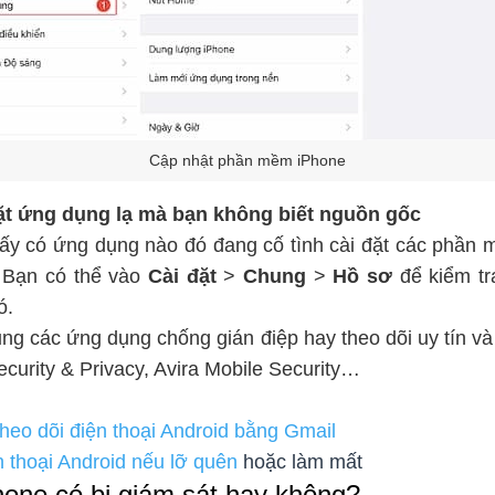
Cập nhật phần mềm iPhone
ặt ứng dụng lạ mà bạn không biết nguồn gốc
hấy có ứng dụng nào đó đang cố tình cài đặt các phần 
. Bạn có thể vào
Cài đặt
>
Chung
>
Hồ sơ
để kiểm tr
ó.
ụng các ứng dụng chống gián điệp hay theo dõi uy tín và
ecurity & Privacy, Avira Mobile Security…
theo dõi điện thoại Android bằng Gmail
ện thoại Android nếu lỡ quên
hoặc làm mất
hone có bị giám sát hay không?