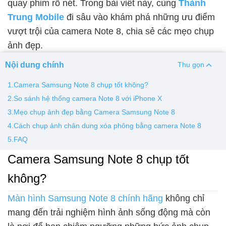
quay phim rõ nét. Trong bài viết này, cùng
Thành
Trung Mobile
đi sâu vào khám phá những ưu điểm
Thay pin
vượt trội của camera Note 8, chia sẻ các mẹo chụp
Pin iPhone
Pin Samsumg
Pin Oppo
Pin Xiaomi
ảnh đẹp.
Pin Realme
Nội dung chính
Thu gọn
Thay vỏ
1.Camera Samsung Note 8 chụp tốt không?
Vỏ iPhone
Vỏ Samsung
Vỏ Xiaomi
Vỏ Oppo
2.So sánh hệ thống camera Note 8 với iPhone X
Vỏ Huawei
Vỏ Vivo
3.Mẹo chụp ảnh đẹp bằng Camera Samsung Note 8
4.Cách chụp ảnh chân dung xóa phông bằng camera Note 8
5.FAQ
Camera Samsung Note 8 chụp tốt
không?
Màn hình Samsung Note 8 chính hãng
không chỉ
mang đến trải nghiệm hình ảnh sống động mà còn