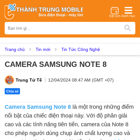
Thương hiệu
iPhone
Samsung
Oppo
Xiaomi
Realme
Vivo
Vsmart
Huawei
Nokia
Google Pixel
OnePlus
Trang chủ
Tin mới
Tin Tức Công Nghệ
Asus
Sony
Vertu
LG
Tecno
CAMERA SAMSUNG NOTE 8
Dịch vụ sửa chữa
Thay màn hình
Thay pin
Ép kính
Thay camera
Trung Tử Tế
12/04/2024 08:47 AM (GMT +07)
Thay loa
Thay kính lưng
Thay vỏ
Thay chân sạc
Chia sẻ
Thay mic
Thay rung
Thay main
Unlock - Mở Khoá
Camera Samsung Note 8
là một trong những điểm
Thay màn hình
nổi bật của chiếc điện thoại này. Với độ phân giải
Màn hình iPhone
Màn hình Samsung
Màn hình Oppo
cao và các tính năng tiên tiến, camera của Note 8
Màn hình Xiaomi
Màn hình Realme
Màn hình Vivo
cho phép người dùng chụp ảnh chất lượng cao và
Màn hình Vsmart
Màn hình Google Pixel