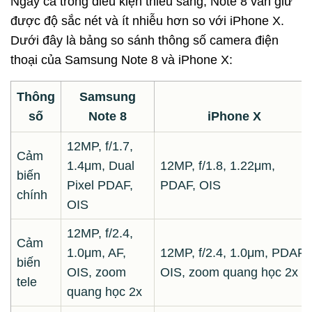
Ngay cả trong điều kiện thiếu sáng, Note 8 vẫn giữ
được độ sắc nét và ít nhiễu hơn so với iPhone X.
Dưới đây là bảng so sánh thông số camera điện
thoại của Samsung Note 8 và iPhone X:
Thông
Samsung
số
Note 8
iPhone X
12MP, f/1.7,
Cảm
1.4μm, Dual
12MP, f/1.8, 1.22μm,
biến
Pixel PDAF,
PDAF, OIS
chính
OIS
12MP, f/2.4,
Cảm
1.0μm, AF,
12MP, f/2.4, 1.0μm, PDAF,
biến
OIS, zoom
OIS, zoom quang học 2x
tele
quang học 2x