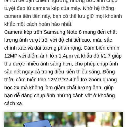
là nơi để bạn chiêm ngưỡng những bức ảnh chụp
tuyệt đẹp từ camera kép của máy. Nhờ hệ thống
camera tiên tiến này, bạn có thể lưu giữ mọi khoảnh
khắc một cách hoàn hảo nhất.
Camera kép trên Samsung Note 8 mang đến chất
lượng ảnh vượt trội với độ chi tiết cao, màu sắc
chính xác và dải tương phản rộng. Cảm biến chính
12MP với điểm ảnh lớn 1.4μm và khẩu độ f/1.7 giúp
thu được nhiều ánh sáng hơn, cho phép chụp ảnh
sắc nét ngay cả trong điều kiện thiếu sáng. Đồng
thời, cảm biến tele 12MP f/2.4 hỗ trợ zoom quang
học 2x mà không làm giảm chất lượng ảnh, giúp
bạn dễ dàng chụp ảnh những cảnh vật ở khoảng
cách xa.