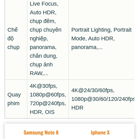
Live Focus,
Auto HDR,
chụp đêm,
Chế
chụp chuyên
Portrait Lighting, Portrait
độ
nghiệp,
Mode, Auto HDR,
chụp
panorama,
panorama,...
chân dung,
chụp ảnh
RAW,...
4K@30fps,
4K@24/30/60fps,
Quay
1080p@60fps,
1080p@30/60/120/240fps,
phim
720p@240fps,
HDR
HDR, OIS