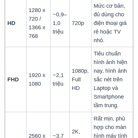
Mức cơ bản,
1280 x
~0,9–
đủ dùng cho
720 /
HD
1,0
720p
điện thoại giá
1366 x
triệu
rẻ hoặc TV
768
nhỏ.
Tiêu chuẩn
hình ảnh hiện
1080p,
nay, hình ảnh
1920 x
~2,1
FHD
Full
sắc nét trên
1080
triệu
HD
Laptop và
Smartphone
tầm trung.
Rất mịn, phù
hợp cho màn
2K,
2560 x
~3,7
hình máy tính