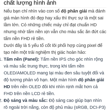
chất lượng hình ảnh
Nếu bạn chỉ nhìn vào con số
độ phân giải
mà đánh
giá màn hình đó đẹp hay xấu thì thực sự là một sai
lầm lớn. Có những chiếc máy chỉ đạt chuẩn HD
nhưng nhờ tấm nền xịn vẫn cho màu sắc ăn đứt các
tấm nền FHD rẻ tiền.
Dưới đây là 5 yếu tố cốt lõi phối hợp cùng pixel để
tạo nên một trải nghiệm thị giác hoàn hảo:
Tấm nền (Panel):
Tấm nền IPS cho góc nhìn rộng
và màu sắc trung thực, trong khi tấm nền
OLED/AMOLED mang lại màu đen sâu tuyệt đối và
độ tương phản vô hạn. Một màn hình
độ phân giải
HD
trên nền OLED đôi khi nhìn nịnh mắt hơn cả
FHD trên nền LCD rẻ tiền.
Độ sáng và màu sắc:
Độ sáng cao giúp bạn nhìn
rõ ngoài trời nắng, còn độ phủ màu (sRGB, DCI-P3)