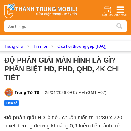
Thương hiệu
iPhone
Samsung
Oppo
Xiaomi
Realme
Vivo
Vsmart
Huawei
Nokia
Google Pixel
OnePlus
Trang chủ
Tin mới
Câu hỏi thường gặp (FAQ)
Asus
Sony
Vertu
LG
Tecno
ĐỘ PHÂN GIẢI MÀN HÌNH LÀ GÌ?
Dịch vụ sửa chữa
PHÂN BIỆT HD, FHD, QHD, 4K CHI
Thay màn hình
Thay pin
Ép kính
Thay camera
TIẾT
Thay loa
Thay kính lưng
Thay vỏ
Thay chân sạc
Thay mic
Thay rung
Thay main
Unlock - Mở Khoá
Trung Tử Tế
25/04/2026 09:07 AM (GMT +07)
Thay màn hình
Chia sẻ
Màn hình iPhone
Màn hình Samsung
Màn hình Oppo
Độ phân giải HD
là tiêu chuẩn hiển thị 1280 x 720
Màn hình Xiaomi
Màn hình Realme
Màn hình Vivo
pixel, tương đương khoảng 0,9 triệu điểm ảnh trên
Màn hình Vsmart
Màn hình Google Pixel