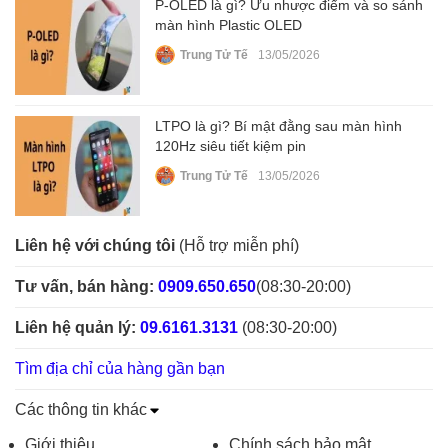
P-OLED là gì? Ưu nhược điểm và so sánh
màn hình Plastic OLED
Trung Tử Tế
13/05/2026
LTPO là gì? Bí mật đằng sau màn hình
120Hz siêu tiết kiệm pin
Trung Tử Tế
13/05/2026
Liên hệ với chúng tôi
(Hỗ trợ miễn phí)
Tư vấn, bán hàng:
0909.650.650
(08:30-20:00)
Liên hệ quản lý:
09.6161.3131
(08:30-20:00)
Tìm địa chỉ của hàng gần bạn
Các thông tin khác
Giới thiệu
Chính sách bảo mật