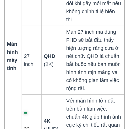
đôi khi gây mỏi mắt nếu
không chỉnh tỉ lệ hiển
thị.
Màn 27 inch mà dùng
FHD sẽ bắt đầu thấy
Màn
hiện tượng răng cưa ở
hình
27
QHD
nét chữ. QHD là chuẩn
máy
inch
(2K)
bắt buộc nếu bạn muốn
tính
hình ảnh mịn màng và
có không gian làm việc
rộng rãi.
Với màn hình lớn đặt
trên bàn làm việc,
chuẩn 4K giúp hình ảnh
4K
cực kỳ chi tiết, rất quan
32
(UHD)