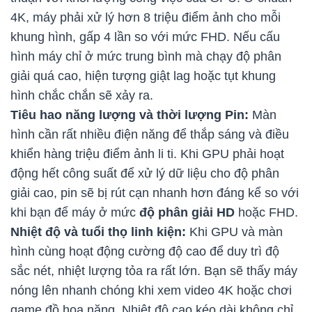
4K, máy phải xử lý hơn 8 triệu điểm ảnh cho mỗi
khung hình, gấp 4 lần so với mức FHD. Nếu cấu
hình máy chỉ ở mức trung bình mà chạy độ phân
giải quá cao, hiện tượng giật lag hoặc tụt khung
hình chắc chắn sẽ xảy ra.
Tiêu hao năng lượng và thời lượng Pin:
Màn
hình cần rất nhiều điện năng để thắp sáng và điều
khiển hàng triệu điểm ảnh li ti. Khi GPU phải hoạt
động hết công suất để xử lý dữ liệu cho độ phân
giải cao, pin sẽ bị rút cạn nhanh hơn đáng kể so với
khi bạn để máy ở mức
độ phân giải HD
hoặc FHD.
Nhiệt độ và tuổi thọ linh kiện:
Khi GPU và màn
hình cùng hoạt động cường độ cao để duy trì độ
sắc nét, nhiệt lượng tỏa ra rất lớn. Bạn sẽ thấy máy
nóng lên nhanh chóng khi xem video 4K hoặc chơi
game đồ họa nặng. Nhiệt độ cao kéo dài không chỉ