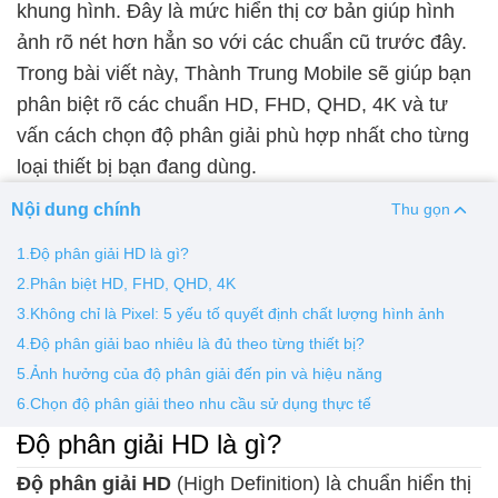
khung hình. Đây là mức hiển thị cơ bản giúp hình
ảnh rõ nét hơn hẳn so với các chuẩn cũ trước đây.
Thay pin
Trong bài viết này, Thành Trung Mobile sẽ giúp bạn
Pin iPhone
Pin Samsumg
Pin Oppo
Pin Xiaomi
phân biệt rõ các chuẩn HD, FHD, QHD, 4K và tư
Pin Realme
vấn cách chọn độ phân giải phù hợp nhất cho từng
Thay vỏ
loại thiết bị bạn đang dùng.
Vỏ iPhone
Vỏ Samsung
Vỏ Xiaomi
Vỏ Oppo
Nội dung chính
Thu gọn
Vỏ Huawei
Vỏ Vivo
1.Độ phân giải HD là gì?
2.Phân biệt HD, FHD, QHD, 4K
3.Không chỉ là Pixel: 5 yếu tố quyết định chất lượng hình ảnh
4.Độ phân giải bao nhiêu là đủ theo từng thiết bị?
5.Ảnh hưởng của độ phân giải đến pin và hiệu năng
6.Chọn độ phân giải theo nhu cầu sử dụng thực tế
Độ phân giải HD là gì?
Độ phân giải HD
(High Definition) là chuẩn hiển thị