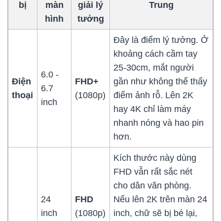
bị
màn
giải lý
Trung
hình
tưởng
Đây là điểm lý tưởng. Ở
khoảng cách cầm tay
25-30cm, mắt người
6.0 -
Điện
FHD+
gần như không thể thấy
6.7
thoại
(1080p)
điểm ảnh rỗ. Lên 2K
inch
hay 4K chỉ làm máy
nhanh nóng và hao pin
hơn.
Kích thước này dùng
FHD vẫn rất sắc nét
cho dân văn phòng.
24
FHD
Nếu lên 2K trên màn 24
inch
(1080p)
inch, chữ sẽ bị bé lại,