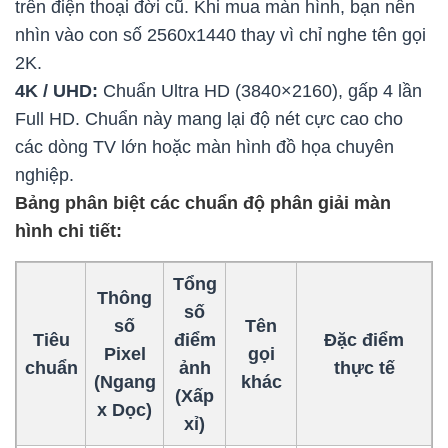
trên điện thoại đời cũ. Khi mua màn hình, bạn nên
nhìn vào con số 2560x1440 thay vì chỉ nghe tên gọi
2K.
4K / UHD:
Chuẩn Ultra HD (3840×2160), gấp 4 lần
Full HD. Chuẩn này mang lại độ nét cực cao cho
các dòng TV lớn hoặc màn hình đồ họa chuyên
nghiệp.
Bảng phân biệt các chuẩn độ phân giải màn
hình chi tiết:
Tổng
Thông
số
số
Tên
Tiêu
điểm
Đặc điểm
Pixel
gọi
chuẩn
ảnh
thực tế
(Ngang
khác
(Xấp
x Dọc)
xỉ)