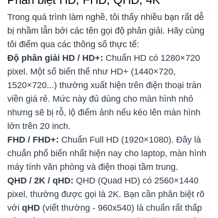
Trong quá trình làm nghề, tôi thấy nhiều bạn rất dễ
bị nhầm lẫn bởi các tên gọi độ phân giải. Hãy cùng
tôi điểm qua các thông số thực tế:
Độ phân giải HD / HD+:
Chuẩn HD có 1280×720
pixel. Một số biến thể như HD+ (1440×720,
1520×720...) thường xuất hiện trên điện thoại tràn
viền giá rẻ. Mức này đủ dùng cho màn hình nhỏ
nhưng sẽ bị rỗ, lộ điểm ảnh nếu kéo lên màn hình
lớn trên 20 inch.
FHD / FHD+:
Chuẩn Full HD (1920×1080). Đây là
chuẩn phổ biến nhất hiện nay cho laptop, màn hình
máy tính văn phòng và điện thoại tầm trung.
QHD / 2K / qHD:
QHD (Quad HD) có 2560×1440
pixel, thường được gọi là 2K. Bạn cần phân biệt rõ
với
qHD
(viết thường - 960x540) là chuẩn rất thấp