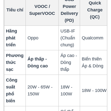
Quick
VOOC /
Power
Tiêu chí
Charge
SuperVOOC
Delivery
(QC)
(PD)
Hãng
USB-IF
phát
Oppo
(Chuẩn
Qualcomm
triển
chung)
Phương
Áp cao -
Áp thấp -
Biến thiên
thức
Dòng
Dòng cao
Áp & Dòng
sạc
thấp
Công
suất
20W - 65W -
18W -
18W - 100W
phổ
150W
100W
biến