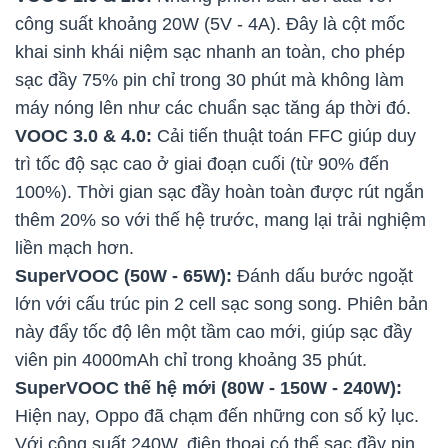
công suất khoảng 20W (5V - 4A). Đây là cột mốc
khai sinh khái niệm sạc nhanh an toàn, cho phép
sạc đầy 75% pin chỉ trong 30 phút mà không làm
máy nóng lên như các chuẩn sạc tăng áp thời đó.
VOOC 3.0 & 4.0:
Cải tiến thuật toán FFC giúp duy
trì tốc độ sạc cao ở giai đoạn cuối (từ 90% đến
100%). Thời gian sạc đầy hoàn toàn được rút ngắn
thêm 20% so với thế hệ trước, mang lại trải nghiệm
liền mạch hơn.
SuperVOOC (50W - 65W):
Đánh dấu bước ngoặt
lớn với cấu trúc pin 2 cell sạc song song. Phiên bản
này đẩy tốc độ lên một tầm cao mới, giúp sạc đầy
viên pin 4000mAh chỉ trong khoảng 35 phút.
SuperVOOC thế hệ mới (80W - 150W - 240W):
Hiện nay, Oppo đã chạm đến những con số kỷ lục.
Với công suất 240W, điện thoại có thể sạc đầy pin