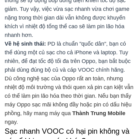
thống sẽ tự động bóp dòng điện khiến tốc độ sạc
giảm. Tuy vậy, việc vừa sạc nhanh vừa chơi game
nặng trong thời gian dài vẫn không được khuyến
khích vì nhiệt độ tổng thể cao sẽ làm pin lão hóa
nhanh hơn.
Về hệ sinh thái:
PD là chuẩn "quốc dân", bạn có
thể dùng một củ sạc cho cả iPhone và laptop. Tuy
nhiên, để đạt tốc độ tối đa trên Oppo, bạn bắt buộc
phải dùng đúng bộ củ và cáp VOOC chính hãng.
Dù công nghệ sạc của Oppo rất an toàn, nhưng
nhiệt độ môi trường và thói quen xả pin cạn kiệt vẫn
có thể làm pin lão hóa theo thời gian. Nếu bạn thấy
máy Oppo sạc mãi không đầy hoặc pin có dấu hiệu
phồng, hãy mang máy qua
Thành Trung Mobile
ngay.
Sạc nhanh VOOC có hại pin không và