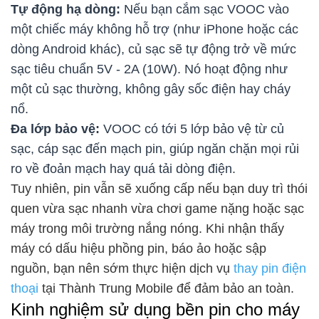
Tự động hạ dòng:
Nếu bạn cắm sạc VOOC vào
một chiếc máy không hỗ trợ (như iPhone hoặc các
dòng Android khác), củ sạc sẽ tự động trở về mức
sạc tiêu chuẩn 5V - 2A (10W). Nó hoạt động như
một củ sạc thường, không gây sốc điện hay cháy
nổ.
Đa lớp bảo vệ:
VOOC có tới 5 lớp bảo vệ từ củ
sạc, cáp sạc đến mạch pin, giúp ngăn chặn mọi rủi
ro về đoản mạch hay quá tải dòng điện.
Tuy nhiên, pin vẫn sẽ xuống cấp nếu bạn duy trì thói
quen vừa sạc nhanh vừa chơi game nặng hoặc sạc
máy trong môi trường nắng nóng. Khi nhận thấy
máy có dấu hiệu phồng pin, báo ảo hoặc sập
nguồn, bạn nên sớm thực hiện dịch vụ
thay pin điện
thoại
tại Thành Trung Mobile để đảm bảo an toàn.
Kinh nghiệm sử dụng bền pin cho máy