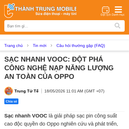
Thương hiệu
iPhone
Samsung
Oppo
Xiaomi
Realme
Vivo
Vsmart
Huawei
Nokia
Google Pixel
OnePlus
Trang chủ
Tin mới
Câu hỏi thường gặp (FAQ)
Asus
Sony
Vertu
LG
Tecno
SẠC NHANH VOOC: ĐỘT PHÁ
Dịch vụ sửa chữa
CÔNG NGHỆ NẠP NĂNG LƯỢNG
Thay màn hình
Thay pin
Ép kính
Thay camera
AN TOÀN CỦA OPPO
Thay loa
Thay kính lưng
Thay vỏ
Thay chân sạc
Thay mic
Thay rung
Thay main
Unlock - Mở Khoá
Trung Tử Tế
18/05/2026 11:01 AM (GMT +07)
Thay màn hình
Chia sẻ
Màn hình iPhone
Màn hình Samsung
Màn hình Oppo
Sạc nhanh VOOC
là giải pháp sạc pin công suất
Màn hình Xiaomi
Màn hình Realme
Màn hình Vivo
cao độc quyền do Oppo nghiên cứu và phát triển,
Màn hình Vsmart
Màn hình Google Pixel