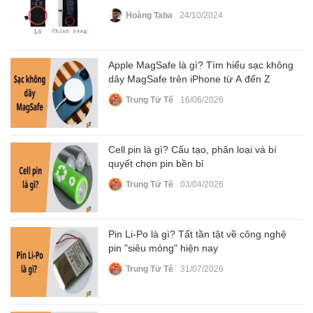
Hoàng Taba
24/10/2024
Apple MagSafe là gì? Tìm hiểu sạc không
dây MagSafe trên iPhone từ A đến Z
Trung Tử Tế
16/06/2026
Cell pin là gì? Cấu tạo, phân loại và bí
quyết chọn pin bền bỉ
Trung Tử Tế
03/04/2026
Pin Li-Po là gì? Tất tần tật về công nghệ
pin "siêu mỏng" hiện nay
Trung Tử Tế
31/07/2026