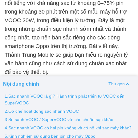
nổi tiếng với khả năng sạc từ khoảng 0–75% pin
trong khoảng 30 phút trên một số mẫu máy hỗ trợ
Thay pin
VOOC 20W, trong điều kiện lý tưởng. Đây là một
Pin iPhone
Pin Samsumg
Pin Oppo
Pin Xiaomi
trong những chuẩn sạc nhanh sớm nhất và thành
Pin Realme
công nhất, tạo nên bản sắc riêng cho các dòng
Thay vỏ
smartphone Oppo trên thị trường. Bài viết này,
Thành Trung Mobile sẽ giúp bạn hiểu rõ nguyên lý
Vỏ iPhone
Vỏ Samsung
Vỏ Xiaomi
Vỏ Oppo
vận hành cũng như cách sử dụng chuẩn xác nhất
Vỏ Huawei
Vỏ Vivo
để bảo vệ thiết bị.
Nội dung chính
Thu gọn
1.Sạc nhanh VOOC là gì? Hành trình phát triển từ VOOC đến
SuperVOOC
2.Cơ chế hoạt động sạc nhanh VOOC
3.So sánh VOOC / SuperVOOC với các chuẩn sạc khác
4.Sạc nhanh VOOC có hại pin không và có nổ khi sạc máy khác?
5.Kinh nghiệm sử dụng bền pin cho máy Oppo