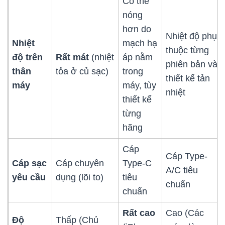
Có thể
nóng
hơn do
Nhiệt độ phụ
Nhiệt
mạch hạ
thuộc từng
độ trên
Rất mát
(nhiệt
áp nằm
phiên bản và
thân
tỏa ở củ sạc)
trong
thiết kế tản
máy
máy, tùy
nhiệt
thiết kế
từng
hãng
Cáp
Cáp Type-
Cáp sạc
Cáp chuyên
Type-C
A/C tiêu
yêu cầu
dụng (lõi to)
tiêu
chuẩn
chuẩn
Rất cao
Cao (Các
Độ
Thấp (Chủ