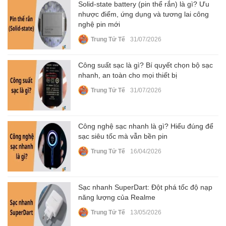
Solid-state battery (pin thể rắn) là gì? Ưu
nhược điểm, ứng dụng và tương lai công
nghệ pin mới
Trung Tử Tế
31/07/2026
Công suất sạc là gì? Bí quyết chọn bộ sạc
nhanh, an toàn cho mọi thiết bị
Trung Tử Tế
31/07/2026
Công nghệ sạc nhanh là gì? Hiểu đúng để
sạc siêu tốc mà vẫn bền pin
Trung Tử Tế
16/04/2026
Sạc nhanh SuperDart: Đột phá tốc độ nạp
năng lượng của Realme
Trung Tử Tế
13/05/2026