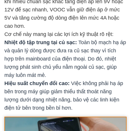
khi nhiều chuẩn sạc khác tăng điện áp lên 9V hoặc
12V để sạc nhanh, VOOC vẫn giữ điện áp ở mức
5V và tăng cường độ dòng điện lên mức 4A hoặc
cao hơn.
Cơ chế này mang lại các lợi ích kỹ thuật rõ rệt:
Nhiệt độ tập trung tại củ sạc:
Toàn bộ mạch hạ áp
và quản lý dòng được đưa ra củ sạc thay vì tích
hợp trên mainboard của điện thoại. Do đó, nhiệt
lượng phát sinh chủ yếu nằm ngoài củ sạc, giúp
máy luôn mát mẻ.
Hiệu suất chuyển đổi cao:
Việc không phải hạ áp
bên trong máy giúp giảm thiểu thất thoát năng
lượng dưới dạng nhiệt năng, bảo vệ các linh kiện
điện tử bên trong bền bỉ hơn.