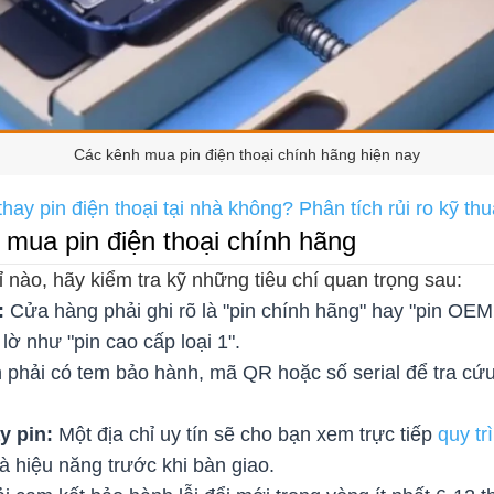
Các kênh mua pin điện thoại chính hãng hiện nay
hay pin điện thoại tại nhà không? Phân tích rủi ro kỹ thu
 mua pin điện thoại chính hãng
ỉ nào, hãy kiểm tra kỹ những tiêu chí quan trọng sau:
:
Cửa hàng phải ghi rõ là "pin chính hãng" hay "pin OEM
lờ như "pin cao cấp loại 1".
 phải có tem bảo hành, mã QR hoặc số serial để tra cứu
y pin:
Một địa chỉ uy tín sẽ cho bạn xem trực tiếp
quy tr
à hiệu năng trước khi bàn giao.