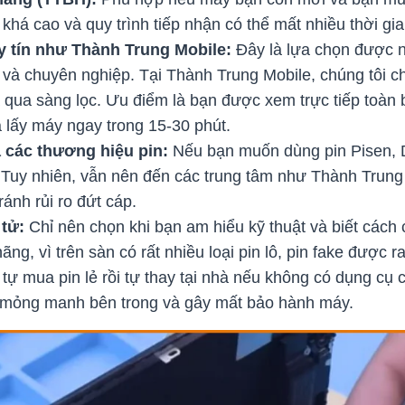
 khá cao và quy trình tiếp nhận có thể mất nhiều thời gi
 tín như Thành Trung Mobile:
Đây là lựa chọn được n
ạt và chuyên nghiệp. Tại Thành Trung Mobile, chúng tôi c
ua sàng lọc. Ưu điểm là bạn được xem trực tiếp toàn bộ
 lấy máy ngay trong 15-30 phút.
a các thương hiệu pin:
Nếu bạn muốn dùng pin Pisen, 
 Tuy nhiên, vẫn nên đến các trung tâm như Thành Trung
ránh rủi ro đứt cáp.
tử:
Chỉ nên chọn khi bạn am hiểu kỹ thuật và biết cách
ng, vì trên sàn có rất nhiều loại pin lô, pin fake được ra
ự mua pin lẻ rồi tự thay tại nhà nếu không có dụng cụ c
n mỏng manh bên trong và gây mất bảo hành máy.