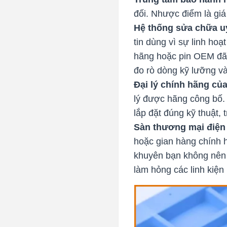
đối. Nhược điểm là giá
Hệ thống sửa chữa uy
tin dùng vì sự linh ho
hãng hoặc pin OEM đã q
đo rò dòng kỹ lưỡng và
Đại lý chính hãng củ
lý được hãng công bố.
lắp đặt đúng kỹ thuật, t
Sàn thương mại điện 
hoặc gian hàng chính hã
khuyên bạn không nên t
làm hỏng các linh kiệ