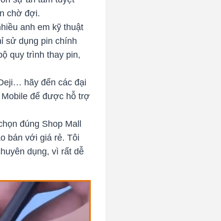
an chờ đợi.
hiều anh em kỹ thuật
hỉ sử dụng pin chính
 quy trình thay pin,
Deji… hãy đến các đại
 Mobile để được hỗ trợ
 chọn đúng Shop Mall
o bán với giá rẻ. Tôi
huyên dụng, vì rất dễ