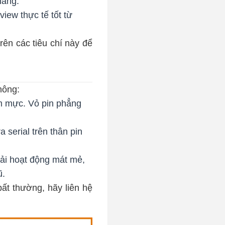
háng.
iew thực tế tốt từ
rên các tiêu chí này để
hông:
em mực. Vỏ pin phẳng
 serial trên thân pin
ải hoạt động mát mẻ,
ũ.
ất thường, hãy liên hệ