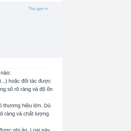
Thu gọn
 nào:
...) hoặc đối tác được
ông số rõ ràng và độ ổn
ó thương hiệu lớn. Dù
õ ràng và chất lượng
 được ghi ảo. Loại này