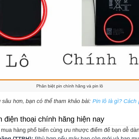
Phân biệt pin chính hãng và pin lô
 sâu hơn, bạn có thể tham khảo bài:
Pin lô là gì? Cách 
 điện thoại chính hãng hiện nay
ênh mua hàng phổ biến cùng ưu nhược điểm để bạn dễ dà
hãng (TTBH):
Phù hợp nếu máy bạn còn mới và bạn muố