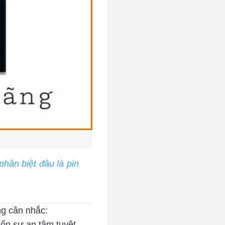
phân biệt đâu là pin
ng cân nhắc:
n sự an tâm tuyệt