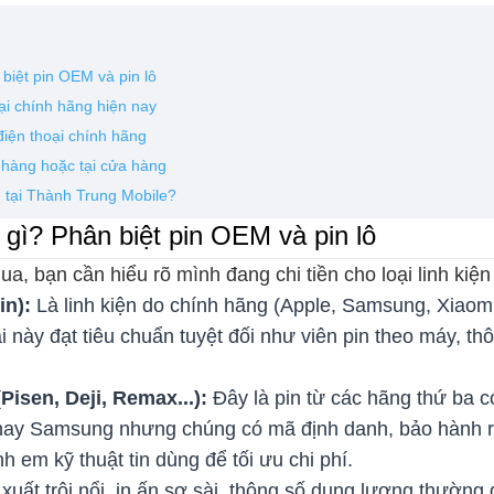
 biệt pin OEM và pin lô
ại chính hãng hiện nay
điện thoại chính hãng
n hàng hoặc tại cửa hàng
n tại Thành Trung Mobile?
 gì? Phân biệt pin OEM và pin lô
a, bạn cần hiểu rõ mình đang chi tiền cho loại linh kiện
in):
Là linh kiện do chính hãng (Apple, Samsung, Xiaomi
i này đạt tiêu chuẩn tuyệt đối như viên pin theo máy, th
isen, Deji, Remax...):
Đây là pin từ các hãng thứ ba c
hay Samsung nhưng chúng có mã định danh, bảo hành r
h em kỹ thuật tin dùng để tối ưu chi phí.
xuất trôi nổi, in ấn sơ sài, thông số dung lượng thường