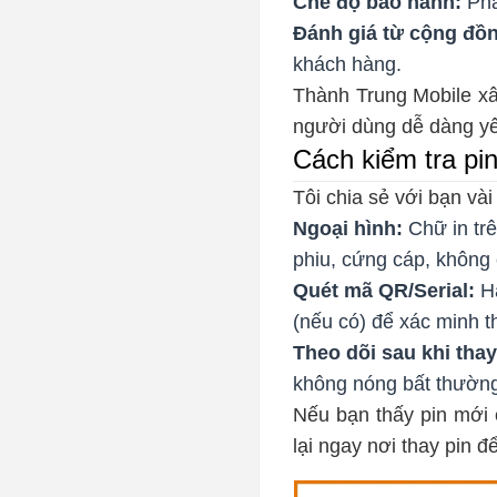
Chế độ bảo hành:
Phả
Đánh giá từ cộng đồ
khách hàng.
Thành Trung Mobile xây
người dùng dễ dàng yê
Cách kiểm tra pi
Tôi chia sẻ với bạn và
Ngoại hình:
Chữ in trê
phiu, cứng cáp, không
Quét mã QR/Serial:
Hã
(nếu có) để xác minh t
Theo dõi sau khi thay
không nóng bất thường 
Nếu bạn thấy pin mới 
lại ngay nơi thay pin đ