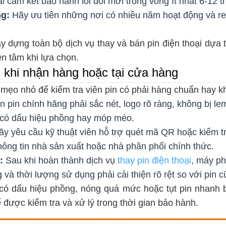
i cam kết bảo hành lỗi đổi mới trong vòng ít nhất 6-12 t
ng:
Hãy ưu tiên những nơi có nhiều năm hoạt động và rev
 dựng toàn bộ dịch vụ thay và bán pin điện thoại dựa t
n tâm khi lựa chọn.
n khi nhận hàng hoặc tại cửa hàng
i mẹo nhỏ để kiểm tra viên pin có phải hàng chuẩn hay k
n pin chính hãng phải sắc nét, logo rõ ràng, không bị l
 có dấu hiệu phồng hay móp méo.
y yêu cầu kỹ thuật viên hỗ trợ quét mã QR hoặc kiểm tra
hông tin nhà sản xuất hoặc nhà phân phối chính thức.
:
Sau khi hoàn thành dịch vụ
thay pin điện thoại
, máy ph
và thời lượng sử dụng phải cải thiện rõ rệt so với pin c
có dấu hiệu phồng, nóng quá mức hoặc tụt pin nhanh b
ể được kiểm tra và xử lý trong thời gian bảo hành.