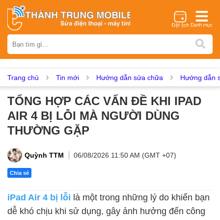
Thương hiệu
iPhone
Samsung
Oppo
Xiaomi
Realme
Vivo
Vsmart
Huawei
Nokia
Google Pixel
OnePlus
Trang chủ
Tin mới
Hướng dẫn sửa chữa
Hướng dẫn s
Asus
Sony
Vertu
LG
Tecno
TỔNG HỢP CÁC VẤN ĐỀ KHI IPAD
Dịch vụ sửa chữa
AIR 4 BỊ LỖI MÀ NGƯỜI DÙNG
Thay màn hình
Thay pin
Ép kính
Thay camera
THƯỜNG GẶP
Thay loa
Thay kính lưng
Thay vỏ
Thay chân sạc
Thay mic
Thay rung
Thay main
Unlock - Mở Khoá
Quỳnh TTM
06/08/2026 11:50 AM (GMT +07)
Thay màn hình
Chia sẻ
Màn hình iPhone
Màn hình Samsung
Màn hình Oppo
iPad Air 4 bị lỗi
là một trong những lý do khiến bạn
Màn hình Xiaomi
Màn hình Realme
Màn hình Vivo
dễ khó chịu khi sử dụng, gây ảnh hưởng đến công
Màn hình Vsmart
Màn hình Google Pixel