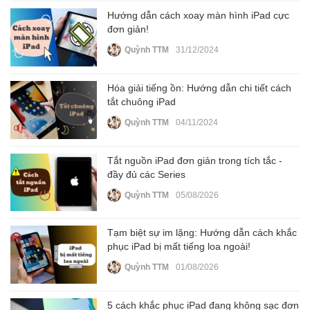
Hướng dẫn cách xoay màn hình iPad cực
đơn giản!
Quỳnh TTM
31/12/2024
Hóa giải tiếng ồn: Hướng dẫn chi tiết cách
tắt chuông iPad
Quỳnh TTM
04/11/2024
Tắt nguồn iPad đơn giản trong tích tắc -
đầy đủ các Series
Quỳnh TTM
05/08/2026
Tạm biệt sự im lặng: Hướng dẫn cách khắc
phục iPad bị mất tiếng loa ngoài!
Quỳnh TTM
01/08/2026
5 cách khắc phục iPad đang không sạc đơn