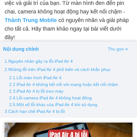
việc và giải trí của bạn. Từ màn hình đen đến pin
chai, camera không hoạt động hay kết nối chậm -
Thay pin
Thành Trung Mobile
có nguyên nhân và giải pháp
Pin iPhone
Pin Samsumg
Pin Oppo
Pin Xiaomi
cho tất cả. Hãy tham khảo ngay tại bài viết dưới
Pin Realme
đây!
Thay vỏ
Nội dung chính
Thu gọn
Vỏ iPhone
Vỏ Samsung
Vỏ Xiaomi
Vỏ Oppo
1.Nguyên nhân gây ra lỗi iPad Air 4
Vỏ Huawei
Vỏ Vivo
2.Những lỗi trên iPad Air 4 phổ biến và cách khắc phục
2.1.Lỗi màn hình iPad Air 4
2.2.iPad Air 4 không kết nối với mạng hoặc kết nối chậm
2.3.iPad Air 4 bị lỗi treo máy
2.4.Lỗi camera iPad Air 4 không hoạt động
2.5.Một số lỗi khác của iPad Air 4 khi sử dụng
3.Cách hạn chế iPad Air 4 bị lỗi