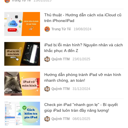
Trung Tử Tế
23/01/2025
Thủ thuật - Hướng dẫn cách xóa iCloud cũ
trên iPhone/iPad
Trung Tử Tế
19/08/2024
iPad bị lỗi màn hình? Nguyên nhân và cách
khắc phục A đến Z
Quỳnh TTM
23/01/2025
Hướng dẫn phòng tránh iPad vỡ màn hình
nhanh chóng, an toàn!
Quỳnh TTM
31/12/2024
Check pin iPad "nhanh gọn lẹ" - Bí quyết
giúp iPad luôn tràn đầy năng lượng!
Quỳnh TTM
08/01/2025