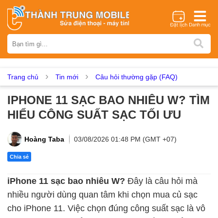
Thương hiệu
iPhone
Samsung
Oppo
Xiaomi
Realme
Vivo
Vsmart
Huawei
Nokia
Google Pixel
OnePlus
Trang chủ
Tin mới
Câu hỏi thường gặp (FAQ)
Asus
Sony
Vertu
LG
Tecno
IPHONE 11 SẠC BAO NHIÊU W? TÌM
Dịch vụ sửa chữa
HIỂU CÔNG SUẤT SẠC TỐI ƯU
Thay màn hình
Thay pin
Ép kính
Thay camera
Thay loa
Thay kính lưng
Thay vỏ
Thay chân sạc
Hoàng Taba
03/08/2026 01:48 PM (GMT +07)
Thay mic
Thay rung
Thay main
Unlock - Mở Khoá
Chia sẻ
Thay màn hình
iPhone 11 sạc bao nhiêu W?
Đây là câu hỏi mà
Màn hình iPhone
Màn hình Samsung
Màn hình Oppo
nhiều người dùng quan tâm khi chọn mua củ sạc
Màn hình Xiaomi
Màn hình Realme
Màn hình Vivo
cho iPhone 11. Việc chọn đúng công suất sạc là vô
Màn hình Vsmart
Màn hình Google Pixel