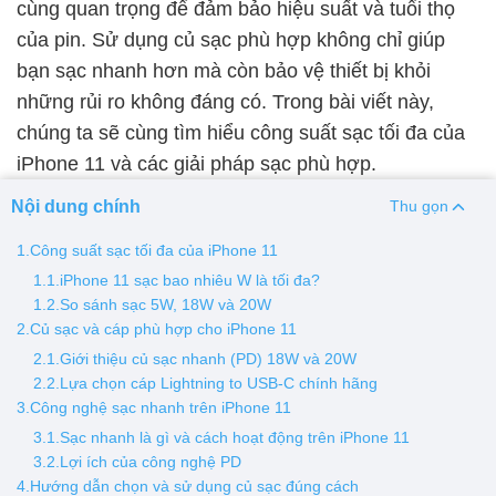
cùng quan trọng để đảm bảo hiệu suất và tuổi thọ
của pin. Sử dụng củ sạc phù hợp không chỉ giúp
Thay pin
bạn sạc nhanh hơn mà còn bảo vệ thiết bị khỏi
Pin iPhone
Pin Samsumg
Pin Oppo
Pin Xiaomi
những rủi ro không đáng có. Trong bài viết này,
Pin Realme
chúng ta sẽ cùng tìm hiểu công suất sạc tối đa của
Thay vỏ
iPhone 11 và các giải pháp sạc phù hợp.
Vỏ iPhone
Vỏ Samsung
Vỏ Xiaomi
Vỏ Oppo
Nội dung chính
Thu gọn
Vỏ Huawei
Vỏ Vivo
1.Công suất sạc tối đa của iPhone 11
1.1.iPhone 11 sạc bao nhiêu W là tối đa?
1.2.So sánh sạc 5W, 18W và 20W
2.Củ sạc và cáp phù hợp cho iPhone 11
2.1.Giới thiệu củ sạc nhanh (PD) 18W và 20W
2.2.Lựa chọn cáp Lightning to USB-C chính hãng
3.Công nghệ sạc nhanh trên iPhone 11
3.1.Sạc nhanh là gì và cách hoạt động trên iPhone 11
3.2.Lợi ích của công nghệ PD
4.Hướng dẫn chọn và sử dụng củ sạc đúng cách