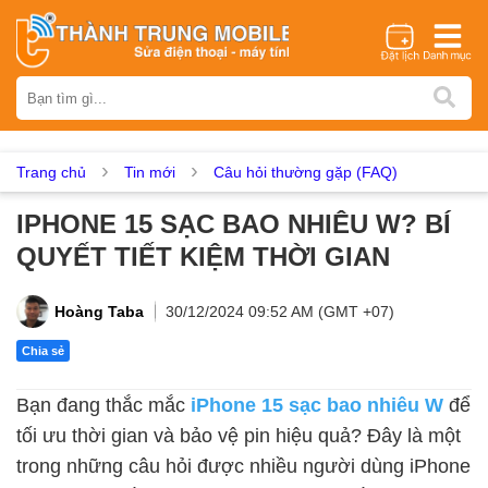
Thương hiệu
iPhone
Samsung
Oppo
Xiaomi
Realme
Vivo
Vsmart
Huawei
Nokia
Google Pixel
OnePlus
Trang chủ
Tin mới
Câu hỏi thường gặp (FAQ)
Asus
Sony
Vertu
LG
Tecno
IPHONE 15 SẠC BAO NHIÊU W? BÍ
Dịch vụ sửa chữa
QUYẾT TIẾT KIỆM THỜI GIAN
Thay màn hình
Thay pin
Ép kính
Thay camera
Thay loa
Thay kính lưng
Thay vỏ
Thay chân sạc
Hoàng Taba
30/12/2024 09:52 AM (GMT +07)
Thay mic
Thay rung
Thay main
Unlock - Mở Khoá
Chia sẻ
Thay màn hình
Bạn đang thắc mắc
iPhone 15 sạc bao nhiêu W
để
Màn hình iPhone
Màn hình Samsung
Màn hình Oppo
tối ưu thời gian và bảo vệ pin hiệu quả? Đây là một
Màn hình Xiaomi
Màn hình Realme
Màn hình Vivo
trong những câu hỏi được nhiều người dùng iPhone
Màn hình Vsmart
Màn hình Google Pixel