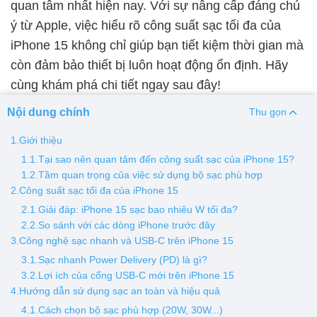
quan tâm nhất hiện nay. Với sự nâng cấp đáng chú
ý từ Apple, việc hiểu rõ công suất sạc tối đa của
Thay pin
iPhone 15 không chỉ giúp bạn tiết kiệm thời gian mà
Pin iPhone
Pin Samsumg
Pin Oppo
Pin Xiaomi
còn đảm bảo thiết bị luôn hoạt động ổn định. Hãy
Pin Realme
cùng khám phá chi tiết ngay sau đây!
Thay vỏ
Nội dung chính
Thu gọn
Vỏ iPhone
Vỏ Samsung
Vỏ Xiaomi
Vỏ Oppo
1.Giới thiệu
Vỏ Huawei
Vỏ Vivo
1.1.Tại sao nên quan tâm đến công suất sạc của iPhone 15?
1.2.Tầm quan trọng của việc sử dụng bộ sạc phù hợp
2.Công suất sạc tối đa của iPhone 15
2.1.Giải đáp: iPhone 15 sạc bao nhiêu W tối đa?
2.2.So sánh với các dòng iPhone trước đây
3.Công nghệ sạc nhanh và USB-C trên iPhone 15
3.1.Sạc nhanh Power Delivery (PD) là gì?
3.2.Lợi ích của cổng USB-C mới trên iPhone 15
4.Hướng dẫn sử dụng sạc an toàn và hiệu quả
4.1.Cách chọn bộ sạc phù hợp (20W, 30W...)