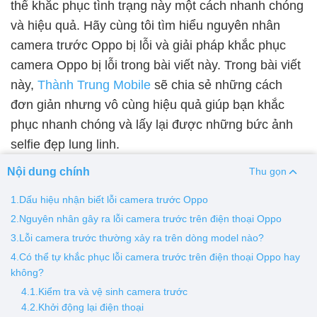
thể khắc phục tình trạng này một cách nhanh chóng
và hiệu quả. Hãy cùng tôi tìm hiểu nguyên nhân
Thay pin
camera trước Oppo bị lỗi và giải pháp khắc phục
Pin iPhone
Pin Samsumg
Pin Oppo
Pin Xiaomi
camera Oppo bị lỗi trong bài viết này. Trong bài viết
Pin Realme
này,
Thành Trung Mobile
sẽ chia sẻ những cách
Thay vỏ
đơn giản nhưng vô cùng hiệu quả giúp bạn khắc
phục nhanh chóng và lấy lại được những bức ảnh
Vỏ iPhone
Vỏ Samsung
Vỏ Xiaomi
Vỏ Oppo
selfie đẹp lung linh.
Vỏ Huawei
Vỏ Vivo
Nội dung chính
Thu gọn
1.Dấu hiệu nhận biết lỗi camera trước Oppo
2.Nguyên nhân gây ra lỗi camera trước trên điện thoại Oppo
3.Lỗi camera trước thường xảy ra trên dòng model nào?
4.Có thể tự khắc phục lỗi camera trước trên điện thoại Oppo hay
không?
4.1.Kiểm tra và vệ sinh camera trước
4.2.Khởi động lại điện thoại