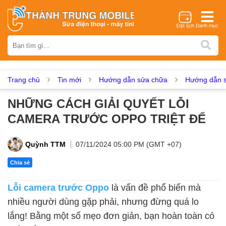
Thương hiệu
iPhone
Samsung
Oppo
Xiaomi
Realme
Vivo
Vsmart
Huawei
Nokia
Google Pixel
OnePlus
Trang chủ
Tin mới
Hướng dẫn sửa chữa
Hướng dẫn s
Asus
Sony
Vertu
LG
Tecno
NHỮNG CÁCH GIẢI QUYẾT LỖI
Dịch vụ sửa chữa
CAMERA TRƯỚC OPPO TRIỆT ĐỂ
Thay màn hình
Thay pin
Ép kính
Thay camera
Thay loa
Thay kính lưng
Thay vỏ
Thay chân sạc
Quỳnh TTM
07/11/2024 05:00 PM (GMT +07)
Thay mic
Thay rung
Thay main
Unlock - Mở Khoá
Chia sẻ
Thay màn hình
Lỗi camera trước Oppo
là vấn đề phổ biến mà
Màn hình iPhone
Màn hình Samsung
Màn hình Oppo
nhiều người dùng gặp phải, nhưng đừng quá lo
Màn hình Xiaomi
Màn hình Realme
Màn hình Vivo
lắng! Bằng một số mẹo đơn giản, bạn hoàn toàn có
Màn hình Vsmart
Màn hình Google Pixel