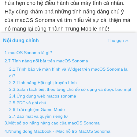
hứa hẹn cho hệ điều hành của máy tính cá nhân.
Hãy cùng khám phá những tính năng đáng chú ý
Thay pin
của macOS Sonoma và tìm hiểu về sự cải thiện mà
Pin iPhone
Pin Samsumg
Pin Oppo
Pin Xiaomi
nó mang lại cùng Thành Trung Mobile nhé!
Pin Realme
Nội dung chính
Thu gọn
Thay vỏ
1.macOS Sonoma là gì?
Vỏ iPhone
Vỏ Samsung
Vỏ Xiaomi
Vỏ Oppo
2.7 Tính năng nổi bật trên macOS Sonoma
Vỏ Huawei
Vỏ Vivo
2.1.Trình bảo vệ màn hình và Widget trên macOS Sonoma là
gì?
2.2.Tính năng Hội nghị truyền hình
2.3.Safari tách biệt theo từng chủ đề sử dụng và được bảo mật
2.4.Ứng dụng web macos sonoma
2.5.PDF và ghi chú
2.6.Trải nghiệm Game Mode
2.7.Bảo mật và quyền riêng tư
3.Một số trợ năng nâng cao của macOS Sonoma
4.Những dòng Macbook - iMac hỗ trợ MacOS Sonoma