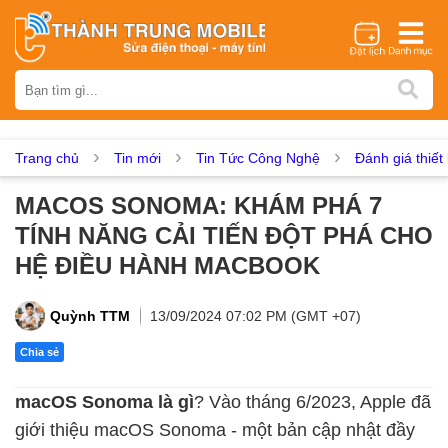
Thương hiệu
iPhone
Samsung
Oppo
Xiaomi
Realme
Vivo
Vsmart
Huawei
Nokia
Google Pixel
OnePlus
Trang chủ
Tin mới
Tin Tức Công Nghệ
Đánh giá thiết 
Asus
Sony
Vertu
LG
Tecno
MACOS SONOMA: KHÁM PHÁ 7
Dịch vụ sửa chữa
TÍNH NĂNG CẢI TIẾN ĐỘT PHÁ CHO
Thay màn hình
Thay pin
Ép kính
Thay camera
HỆ ĐIỀU HÀNH MACBOOK
Thay loa
Thay kính lưng
Thay vỏ
Thay chân sạc
Thay mic
Thay rung
Thay main
Unlock - Mở Khoá
Quỳnh TTM
13/09/2024 07:02 PM (GMT +07)
Thay màn hình
Chia sẻ
Màn hình iPhone
Màn hình Samsung
Màn hình Oppo
macOS Sonoma là gì
? Vào tháng 6/2023, Apple đã
Màn hình Xiaomi
Màn hình Realme
Màn hình Vivo
giới thiệu macOS Sonoma - một bản cập nhật đầy
Màn hình Vsmart
Màn hình Google Pixel