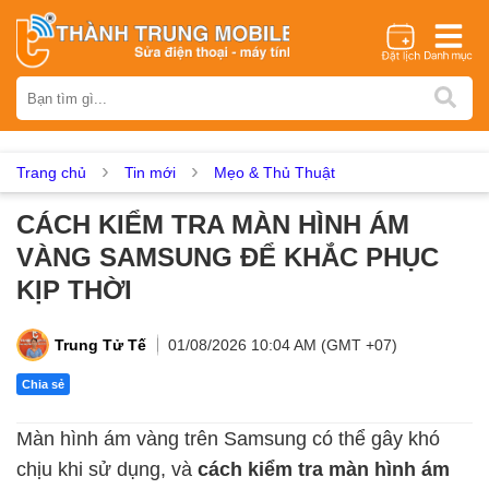
Thương hiệu
iPhone
Samsung
Oppo
Xiaomi
Realme
Vivo
Vsmart
Huawei
Nokia
Google Pixel
OnePlus
Trang chủ
Tin mới
Mẹo & Thủ Thuật
Asus
Sony
Vertu
LG
Tecno
CÁCH KIỂM TRA MÀN HÌNH ÁM
Dịch vụ sửa chữa
VÀNG SAMSUNG ĐỂ KHẮC PHỤC
Thay màn hình
Thay pin
Ép kính
Thay camera
KỊP THỜI
Thay loa
Thay kính lưng
Thay vỏ
Thay chân sạc
Thay mic
Thay rung
Thay main
Unlock - Mở Khoá
Trung Tử Tế
01/08/2026 10:04 AM (GMT +07)
Thay màn hình
Chia sẻ
Màn hình iPhone
Màn hình Samsung
Màn hình Oppo
Màn hình ám vàng trên Samsung có thể gây khó
Màn hình Xiaomi
Màn hình Realme
Màn hình Vivo
chịu khi sử dụng, và
cách kiểm tra màn hình ám
Màn hình Vsmart
Màn hình Google Pixel