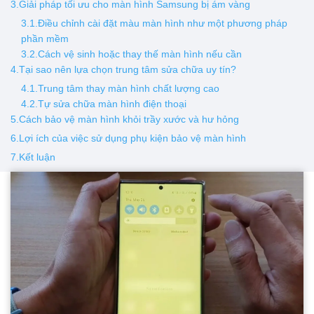
3.Giải pháp tối ưu cho màn hình Samsung bị ám vàng
3.1.Điều chỉnh cài đặt màu màn hình như một phương pháp
phần mềm
3.2.Cách vệ sinh hoặc thay thế màn hình nếu cần
4.Tại sao nên lựa chọn trung tâm sửa chữa uy tín?
4.1.Trung tâm thay màn hình chất lượng cao
4.2.Tự sửa chữa màn hình điện thoại
5.Cách bảo vệ màn hình khỏi trầy xước và hư hỏng
6.Lợi ích của việc sử dụng phụ kiện bảo vệ màn hình
7.Kết luận