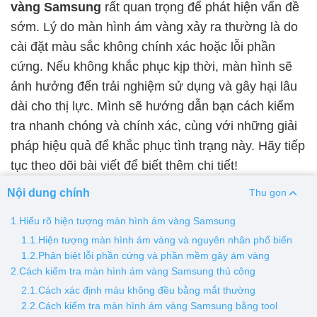
vàng Samsung
rất quan trọng để phát hiện vấn đề
sớm. Lý do màn hình ám vàng xảy ra thường là do
Thay pin
cài đặt màu sắc không chính xác hoặc lỗi phần
Pin iPhone
Pin Samsumg
Pin Oppo
Pin Xiaomi
cứng. Nếu không khắc phục kịp thời, màn hình sẽ
Pin Realme
ảnh hưởng đến trải nghiệm sử dụng và gây hại lâu
Thay vỏ
dài cho thị lực. Mình sẽ hướng dẫn bạn cách kiểm
tra nhanh chóng và chính xác, cùng với những giải
Vỏ iPhone
Vỏ Samsung
Vỏ Xiaomi
Vỏ Oppo
pháp hiệu quả để khắc phục tình trạng này. Hãy tiếp
Vỏ Huawei
Vỏ Vivo
tục theo dõi bài viết để biết thêm chi tiết!
Nội dung chính
Thu gọn
1.Hiểu rõ hiện tượng màn hình ám vàng Samsung
1.1.Hiện tượng màn hình ám vàng và nguyên nhân phổ biến
1.2.Phân biệt lỗi phần cứng và phần mềm gây ám vàng
2.Cách kiểm tra màn hình ám vàng Samsung thủ công
2.1.Cách xác định màu không đều bằng mắt thường
2.2.Cách kiểm tra màn hình ám vàng Samsung bằng tool