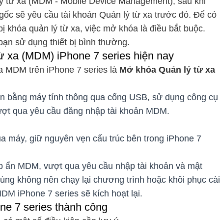
 lý từ xa (MDM - Mobile Device Management), sau khi
 gốc sẽ yêu cầu tài khoản Quản lý từ xa trước đó. Để có
ị khóa quản lý từ xa, việc mở khóa là điều bắt buộc.
ạn sử dụng thiết bị bình thường.
 xa (MDM) iPhone 7 series hiện nay
a MDM trên iPhone 7 series là
Mở khóa Quản lý từ xa
 bằng máy tính thông qua cổng USB, sử dụng công cụ
vượt qua yêu cầu đăng nhập tài khoản MDM.
 máy, giữ nguyên vẹn cấu trúc bên trong iPhone 7
p ẩn MDM, vượt qua yêu cầu nhập tài khoản và mật
ng không nên chạy lại chương trình hoặc khôi phục cài
MDM iPhone 7 series sẽ kích hoạt lại.
e 7 series thành công