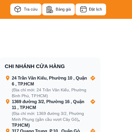
Tra cứu
Bảng giá
Đặt lịch
CHI NHÁNH CỬA HÀNG
24 Trần Văn Kiểu, Phường 10 , Quận
6 , TP.HCM
(Địa chỉ mới: 24 Trần Văn Kiểu, Phường
Bình Phú, TP.HCM)
1369 đường 3/2, Phường 16 , Quận
11 , TP.HCM
(Địa chỉ mới: 1369 đường 3/2, Phường
,
Minh Phụng (gần cầu vượt Cây Gõ)
TP.HCM)
317 Quang Trung, P.10 , Quận Gò