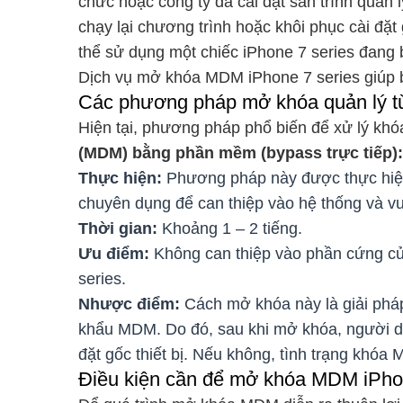
chức hoặc công ty đã cài đặt sẵn trình quản
chạy lại chương trình hoặc khôi phục cài đặt
thể sử dụng một chiếc iPhone 7 series đang b
Dịch vụ mở khóa MDM iPhone 7 series giúp b
Các phương pháp mở khóa quản lý từ
Hiện tại, phương pháp phổ biến để xử lý khó
(MDM) bằng phần mềm (bypass trực tiếp):
Thực hiện:
Phương pháp này được thực hiện
chuyên dụng để can thiệp vào hệ thống và 
Thời gian:
Khoảng 1 – 2 tiếng.
Ưu điểm:
Không can thiệp vào phần cứng của
series.
Nhược điểm:
Cách mở khóa này là giải phá
khẩu MDM. Do đó, sau khi mở khóa, người dù
đặt gốc thiết bị. Nếu không, tình trạng khóa 
Điều kiện cần để mở khóa MDM iPhon