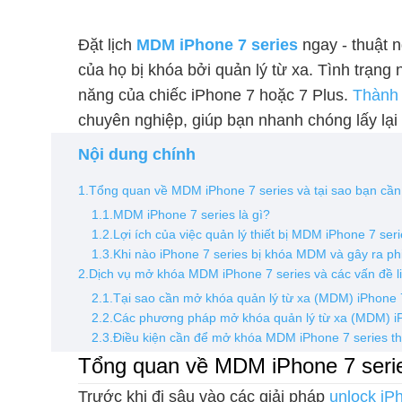
Đặt lịch
MDM iPhone 7 series
ngay - thuật n
của họ bị khóa bởi quản lý từ xa. Tình trạng
năng của chiếc iPhone 7 hoặc 7 Plus.
Thành 
chuyên nghiệp, giúp bạn nhanh chóng lấy lại 
Nội dung chính
1.Tổng quan về MDM iPhone 7 series và tại sao bạn cầ
1.1.MDM iPhone 7 series là gì?
1.2.Lợi ích của việc quản lý thiết bị MDM iPhone 7 seri
1.3.Khi nào iPhone 7 series bị khóa MDM và gây ra phi
2.Dịch vụ mở khóa MDM iPhone 7 series và các vấn đề l
2.1.Tại sao cần mở khóa quản lý từ xa (MDM) iPhone 7
2.2.Các phương pháp mở khóa quản lý từ xa (MDM) iP
2.3.Điều kiện cần để mở khóa MDM iPhone 7 series t
Tổng quan về MDM iPhone 7 serie
Trước khi đi sâu vào các giải pháp
unlock iP