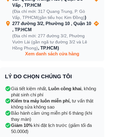
Vấp , TP.HCM
(Địa chỉ mới: 317 Quang Trung, P. Gò
)
Vấp, TPHCM(gần tiểu học Kim Đồng)
277 đường 3/2, Phường 10 , Quận 10
, TP.HCM
(Địa chỉ mới: 277 đường 3/2, Phường
Vườn Lài (gần ngã tư đường 3/2 và Lê
, TP.HCM)
Hồng Phong)
Xem danh sách cửa hàng
LÝ DO CHỌN CHÚNG TÔI
Giá tiết kiệm nhất,
Luôn công khai
, không
phát sinh chi phí
Kiểm tra máy luôn miễn phí,
tư vấn thật
không sửa không sao
Bảo hành cảm ứng miễn phí 6 tháng (khi
thay màn)
Giảm 10%
khi đặt lịch trước (giảm tối đa
50.000đ)