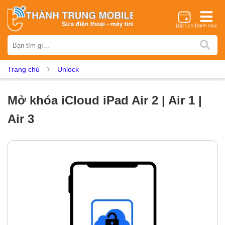
Thương hiệu
iPhone
Samsung
Oppo
Xiaomi
Realme
Vivo
Trang chủ
Unlock
Vsmart
Huawei
Nokia
Google Pixel
OnePlus
Asus
Sony
Vertu
LG
Tecno
Mở khóa iCloud iPad Air 2 | Air 1 |
Dịch vụ sửa chữa
Air 3
Thay màn hình
Thay pin
Ép kính
Thay camera
Thay loa
Thay kính lưng
Thay vỏ
Thay chân sạc
Thay mic
Thay rung
Thay main
Unlock - Mở Khoá
Thay màn hình
Màn hình iPhone
Màn hình Samsung
Màn hình Oppo
Màn hình Xiaomi
Màn hình Realme
Màn hình Vivo
Màn hình Vsmart
Màn hình Google Pixel