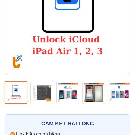
Thay pin
Pin iPhone
Pin Samsumg
Pin Oppo
Pin Xiaomi
Pin Realme
Thay vỏ
Vỏ iPhone
Vỏ Samsung
Vỏ Xiaomi
Vỏ Oppo
Vỏ Huawei
Vỏ Vivo
CAM KẾT HÀI LÒNG
Link kiện chính hãng