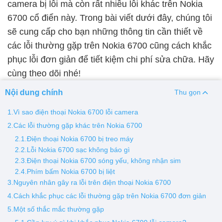
camera bị lỗi mà còn rất nhiều lỗi khác trên Nokia
6700 cổ điển này. Trong bài viết dưới đây, chúng tôi
Thay pin
sẽ cung cấp cho bạn những thông tin cần thiết về
Pin iPhone
Pin Samsumg
Pin Oppo
Pin Xiaomi
các lỗi thường gặp trên Nokia 6700 cũng cách khắc
Pin Realme
phục lỗi đơn giản để tiết kiệm chi phí sửa chữa. Hãy
Thay vỏ
cùng theo dõi nhé!
Vỏ iPhone
Vỏ Samsung
Vỏ Xiaomi
Vỏ Oppo
Nội dung chính
Thu gọn
Vỏ Huawei
Vỏ Vivo
1.Vì sao điện thoại Nokia 6700 lỗi camera
2.Các lỗi thường gặp khác trên Nokia 6700
2.1.Điện thoại Nokia 6700 bị treo máy
2.2.Lỗi Nokia 6700 sạc không báo gì
2.3.Điện thoại Nokia 6700 sóng yếu, không nhận sim
2.4.Phím bấm Nokia 6700 bị liệt
3.Nguyên nhân gây ra lỗi trên điện thoại Nokia 6700
4.Cách khắc phục các lỗi thường gặp trên Nokia 6700 đơn giản
5.Một số thắc mắc thường gặp