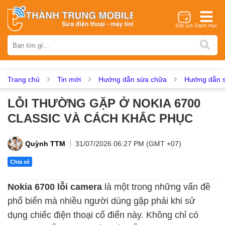
Thương hiệu
iPhone
Samsung
Oppo
Xiaomi
Realme
Vivo
Vsmart
Huawei
Nokia
Google Pixel
OnePlus
Trang chủ
Tin mới
Hướng dẫn sửa chữa
Hướng dẫn s
Asus
Sony
Vertu
LG
Tecno
LỖI THƯỜNG GẶP Ở NOKIA 6700
Dịch vụ sửa chữa
CLASSIC VÀ CÁCH KHẮC PHỤC
Thay màn hình
Thay pin
Ép kính
Thay camera
Thay loa
Thay kính lưng
Thay vỏ
Thay chân sạc
Quỳnh TTM
31/07/2026 06:27 PM (GMT +07)
Thay mic
Thay rung
Thay main
Unlock - Mở Khoá
Chia sẻ
Thay màn hình
Nokia 6700 lỗi camera
là một trong những vấn đề
Màn hình iPhone
Màn hình Samsung
Màn hình Oppo
phổ biến mà nhiều người dùng gặp phải khi sử
Màn hình Xiaomi
Màn hình Realme
Màn hình Vivo
dụng chiếc điện thoại cổ điển này. Không chỉ có
Màn hình Vsmart
Màn hình Google Pixel