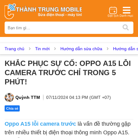
Thương hiệu
iPhone
Samsung
Oppo
Xiaomi
Realme
Vivo
Vsmart
Huawei
Nokia
Google Pixel
OnePlus
Trang chủ
Tin mới
Hướng dẫn sửa chữa
Hướng dẫn s
Asus
Sony
Vertu
LG
Tecno
KHẮC PHỤC SỰ CỐ: OPPO A15 LỖI
Dịch vụ sửa chữa
CAMERA TRƯỚC CHỈ TRONG 5
Thay màn hình
Thay pin
Ép kính
Thay camera
PHÚT!
Thay loa
Thay kính lưng
Thay vỏ
Thay chân sạc
Thay mic
Thay rung
Thay main
Unlock - Mở Khoá
Quỳnh TTM
07/11/2024 04:13 PM (GMT +07)
Thay màn hình
Chia sẻ
Màn hình iPhone
Màn hình Samsung
Màn hình Oppo
Oppo A15 lỗi camera trước
là vấn đề thường gặp
Màn hình Xiaomi
Màn hình Realme
Màn hình Vivo
trên nhiều thiết bị điện thoại thông minh
Oppo A15.
Màn hình Vsmart
Màn hình Google Pixel