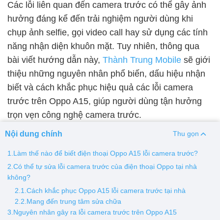
Các lỗi liên quan đến camera trước có thể gây ảnh
hưởng đáng kể đến trải nghiệm người dùng khi
Thay pin
chụp ảnh selfie, gọi video call hay sử dụng các tính
Pin iPhone
Pin Samsumg
Pin Oppo
Pin Xiaomi
năng nhận diện khuôn mặt. Tuy nhiên, thông qua
Pin Realme
bài viết hướng dẫn này,
Thành Trung Mobile
sẽ giới
Thay vỏ
thiệu những nguyên nhân phổ biến, dấu hiệu nhận
biết và cách khắc phục hiệu quả các lỗi camera
Vỏ iPhone
Vỏ Samsung
Vỏ Xiaomi
Vỏ Oppo
trước trên Oppo A15, giúp người dùng tận hưởng
Vỏ Huawei
Vỏ Vivo
trọn vẹn công nghệ camera trước.
Nội dung chính
Thu gọn
1.Làm thế nào để biết điện thoại Oppo A15 lỗi camera trước?
2.Có thể tự sửa lỗi camera trước của điện thoại Oppo tại nhà
không?
2.1.Cách khắc phục Oppo A15 lỗi camera trước tại nhà
2.2.Mang đến trung tâm sửa chữa
3.Nguyên nhân gây ra lỗi camera trước trên Oppo A15