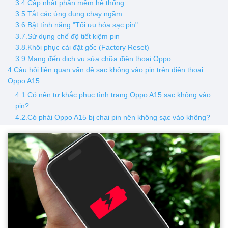
3.4.Cập nhật phần mềm hệ thống
3.5.Tắt các ứng dụng chạy ngầm
3.6.Bật tính năng "Tối ưu hóa sạc pin"
3.7.Sử dụng chế độ tiết kiệm pin
3.8.Khôi phục cài đặt gốc (Factory Reset)
3.9.Mang đến dịch vụ sửa chữa điện thoại Oppo
4.Câu hỏi liên quan vấn đề sạc không vào pin trên điện thoại
Oppo A15
4.1.Có nên tự khắc phục tình trạng Oppo A15 sạc không vào
pin?
4.2.Có phải Oppo A15 bị chai pin nên không sạc vào không?