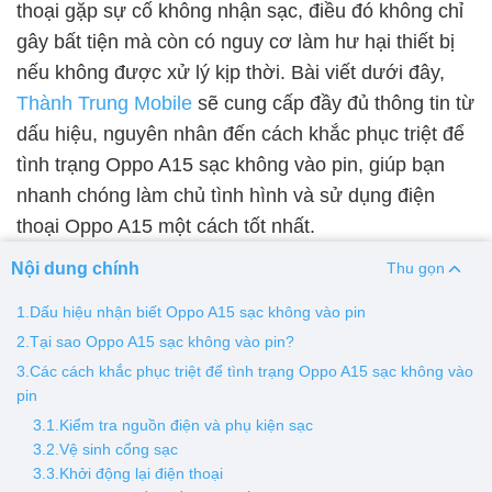
thoại gặp sự cố không nhận sạc, điều đó không chỉ
gây bất tiện mà còn có nguy cơ làm hư hại thiết bị
Thay pin
nếu không được xử lý kịp thời. Bài viết dưới đây,
Pin iPhone
Pin Samsumg
Pin Oppo
Pin Xiaomi
Thành Trung Mobile
sẽ cung cấp đầy đủ thông tin từ
Pin Realme
dấu hiệu, nguyên nhân đến cách khắc phục triệt để
Thay vỏ
tình trạng Oppo A15 sạc không vào pin, giúp bạn
nhanh chóng làm chủ tình hình và sử dụng điện
Vỏ iPhone
Vỏ Samsung
Vỏ Xiaomi
Vỏ Oppo
thoại Oppo A15 một cách tốt nhất.
Vỏ Huawei
Vỏ Vivo
Nội dung chính
Thu gọn
1.Dấu hiệu nhận biết Oppo A15 sạc không vào pin
2.Tại sao Oppo A15 sạc không vào pin?
3.Các cách khắc phục triệt để tình trạng Oppo A15 sạc không vào
pin
3.1.Kiểm tra nguồn điện và phụ kiện sạc
3.2.Vệ sinh cổng sạc
3.3.Khởi động lại điện thoại