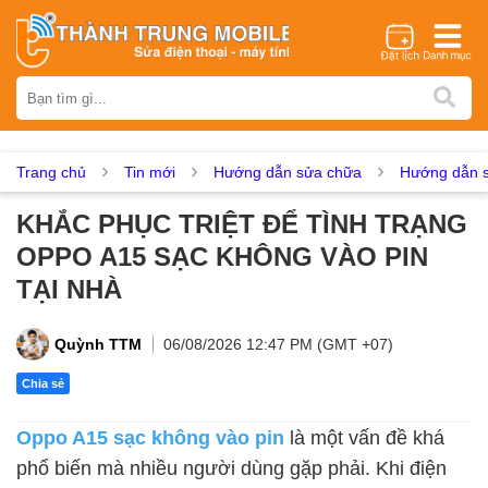
Thương hiệu
iPhone
Samsung
Oppo
Xiaomi
Realme
Vivo
Vsmart
Huawei
Nokia
Google Pixel
OnePlus
Trang chủ
Tin mới
Hướng dẫn sửa chữa
Hướng dẫn s
Asus
Sony
Vertu
LG
Tecno
KHẮC PHỤC TRIỆT ĐỂ TÌNH TRẠNG
Dịch vụ sửa chữa
OPPO A15 SẠC KHÔNG VÀO PIN
Thay màn hình
Thay pin
Ép kính
Thay camera
TẠI NHÀ
Thay loa
Thay kính lưng
Thay vỏ
Thay chân sạc
Thay mic
Thay rung
Thay main
Unlock - Mở Khoá
Quỳnh TTM
06/08/2026 12:47 PM (GMT +07)
Thay màn hình
Chia sẻ
Màn hình iPhone
Màn hình Samsung
Màn hình Oppo
Oppo A15 sạc không vào pin
là một vấn đề khá
Màn hình Xiaomi
Màn hình Realme
Màn hình Vivo
phổ biến mà nhiều người dùng gặp phải. Khi điện
Màn hình Vsmart
Màn hình Google Pixel