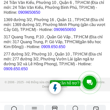
24 Trần Văn Kiểu, Phường 10 , Quận 6 , TP.HCM (Địa chỉ
mới: 24 Trần Văn Kiểu, Phường Bình Phú, TP.HCM)
-
Hotline:
0909650650
1369 đường 3/2, Phường 16 , Quận 11 , TP.HCM (Địa chỉ
mới: 1369 đường 3/2, Phường Minh Phụng (gần cầu vượt
Cây Gõ), TP.HCM)
- Hotline:
0909650650
317 Quang Trung, P.10 , Quận Gò Vấp , TP.HCM (Địa chỉ
mới: 317 Quang Trung, P. Gò Vấp, TPHCM(gần tiểu học
Kim Đồng))
- Hotline:
0909.650.650
277 đường 3/2, Phường 10 , Quận 10 , TP.HCM (Địa chỉ
mới: 277 đường 3/2, Phường Vườn Lài (gần ngã tư
đường 3/2 và Lê Hồng Phong), TP.HCM)
- Hotline:
0909.650.650
© 2006 - 2025 - Hệ thống sửa chữa điện thoại di động Thành Trung Mobile.
Bạn cần hỗ trợ?
Designed by Sudo.