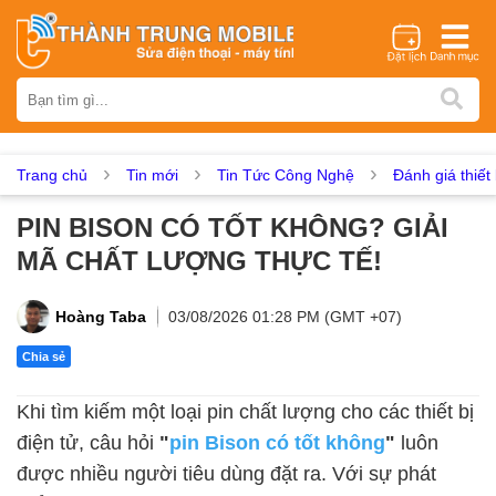
Thương hiệu
iPhone
Samsung
Oppo
Xiaomi
Realme
Vivo
Vsmart
Huawei
Nokia
Google Pixel
OnePlus
Trang chủ
Tin mới
Tin Tức Công Nghệ
Đánh giá thiết 
Asus
Sony
Vertu
LG
Tecno
PIN BISON CÓ TỐT KHÔNG? GIẢI
Dịch vụ sửa chữa
MÃ CHẤT LƯỢNG THỰC TẾ!
Thay màn hình
Thay pin
Ép kính
Thay camera
Thay loa
Thay kính lưng
Thay vỏ
Thay chân sạc
Hoàng Taba
03/08/2026 01:28 PM (GMT +07)
Thay mic
Thay rung
Thay main
Unlock - Mở Khoá
Chia sẻ
Thay màn hình
Khi tìm kiếm một loại pin chất lượng cho các thiết bị
Màn hình iPhone
Màn hình Samsung
Màn hình Oppo
điện tử, câu hỏi
"
pin Bison có tốt không
"
luôn
Màn hình Xiaomi
Màn hình Realme
Màn hình Vivo
được nhiều người tiêu dùng đặt ra. Với sự phát
Màn hình Vsmart
Màn hình Google Pixel