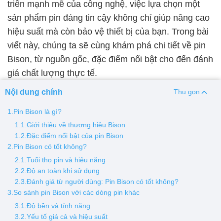
triển mạnh mẽ của công nghệ, việc lựa chọn một
sản phẩm pin đáng tin cậy không chỉ giúp nâng cao
Thay pin
hiệu suất mà còn bảo vệ thiết bị của bạn. Trong bài
Pin iPhone
Pin Samsumg
Pin Oppo
Pin Xiaomi
viết này, chúng ta sẽ cùng khám phá chi tiết về pin
Pin Realme
Bison, từ nguồn gốc, đặc điểm nổi bật cho đến đánh
Thay vỏ
giá chất lượng thực tế.
Vỏ iPhone
Vỏ Samsung
Vỏ Xiaomi
Vỏ Oppo
Nội dung chính
Thu gọn
Vỏ Huawei
Vỏ Vivo
1.Pin Bison là gì?
1.1.Giới thiệu về thương hiệu Bison
1.2.Đặc điểm nổi bật của pin Bison
2.Pin Bison có tốt không?
2.1.Tuổi thọ pin và hiệu năng
2.2.Độ an toàn khi sử dụng
2.3.Đánh giá từ người dùng: Pin Bison có tốt không?
3.So sánh pin Bison với các dòng pin khác
3.1.Độ bền và tính năng
3.2.Yếu tố giá cả và hiệu suất