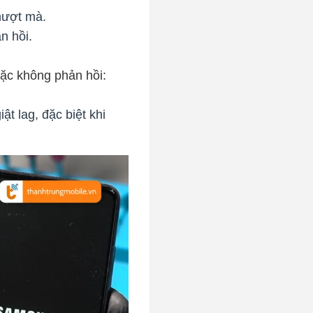
mượt mà.
n hồi.
oặc không phản hồi:
ật lag, đặc biệt khi