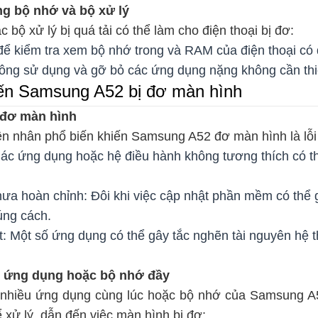
ng bộ nhớ và bộ xử lý
 bộ xử lý bị quá tải có thể làm cho điện thoại bị đơ:
để kiểm tra xem bộ nhớ trong và RAM của điện thoại có
ng sử dụng và gỡ bỏ các ứng dụng nặng không cần thi
ến Samsung A52 bị đơ màn hình
 đơ màn hình
n nhân phổ biến khiến Samsung A52 đơ màn hình là lỗ
c ứng dụng hoặc hệ điều hành không tương thích có th
a hoàn chỉnh: Đôi khi việc cập nhật phần mềm có thể 
úng cách.
: Một số ứng dụng có thể gây tắc nghẽn tài nguyên hệ t
u ứng dụng hoặc bộ nhớ đầy
nhiều ứng dụng cùng lúc hoặc bộ nhớ của Samsung A5
 xử lý, dẫn đến việc màn hình bị đơ: