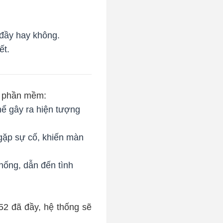
 đầy hay không.
ết.
i phần mềm:
ể gây ra hiện tượng
gặp sự cố, khiến màn
hống, dẫn đến tình
2 đã đầy, hệ thống sẽ