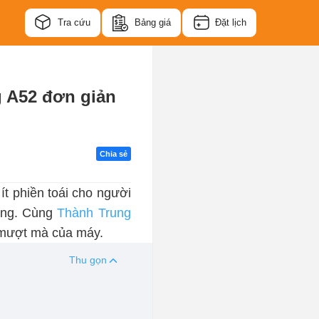
Tra cứu
Bảng giá
Đặt lịch
g A52 đơn giản
Chia sẻ
ít phiền toái cho người
hống. Cùng
Thành Trung
 mượt mà của máy.
Thu gọn