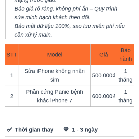
Báo giá rõ ràng, không phí ẩn – Quy trình
sửa minh bạch khách theo dõi.
Bảo mật dữ liệu 100%, sao lưu miễn phí nếu
cần xử lý main.
Bảo
STT
Model
Giá
hành
Sửa iPhone không nhận
1
1
500.000₫
sim
tháng
Phần cứng Panie bệnh
1
2
600.000₫
khác iPhone 7
tháng
✅ Thời gian thay
💛 1 - 3 ngày