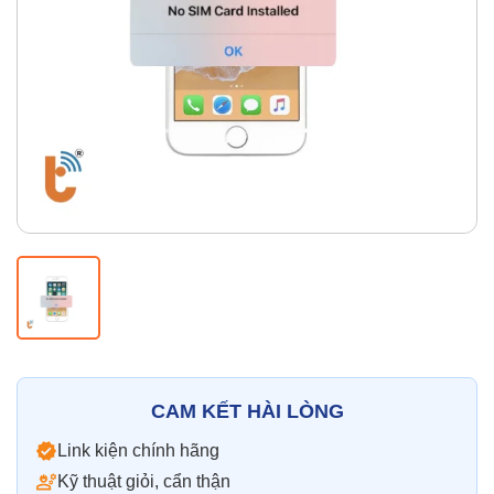
Thay pin
Pin iPhone
Pin Samsumg
Pin Oppo
Pin Xiaomi
Pin Realme
Thay vỏ
Vỏ iPhone
Vỏ Samsung
Vỏ Xiaomi
Vỏ Oppo
Vỏ Huawei
Vỏ Vivo
CAM KẾT HÀI LÒNG
Link kiện chính hãng
Kỹ thuật giỏi, cẩn thận