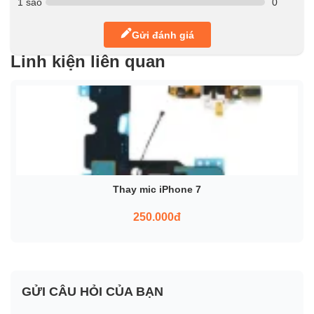
1 sao
0
Gửi đánh giá
Linh kiện liên quan
Thay mic iPhone 7
250.000đ
GỬI CÂU HỎI CỦA BẠN