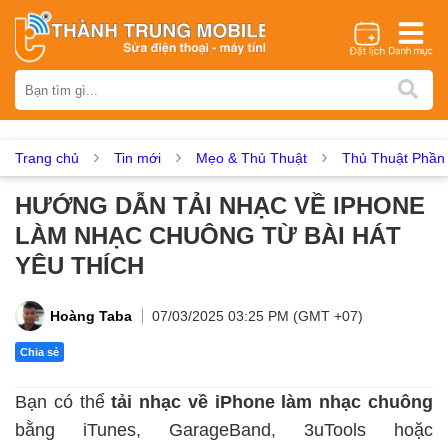
Thương hiệu
iPhone
Samsung
Oppo
Xiaomi
Realme
Vivo
Vsmart
Huawei
Nokia
Google Pixel
OnePlus
Trang chủ
Tin mới
Mẹo & Thủ Thuật
Thủ Thuật Phầ
Asus
Sony
Vertu
LG
Tecno
HƯỚNG DẪN TẢI NHẠC VỀ IPHONE
Dịch vụ sửa chữa
LÀM NHẠC CHUÔNG TỪ BÀI HÁT
Thay màn hình
Thay pin
Ép kính
Thay camera
YÊU THÍCH
Thay loa
Thay kính lưng
Thay vỏ
Thay chân sạc
Thay mic
Thay rung
Thay main
Unlock - Mở Khoá
Hoàng Taba
07/03/2025 03:25 PM (GMT +07)
Thay màn hình
Chia sẻ
Màn hình iPhone
Màn hình Samsung
Màn hình Oppo
Bạn có thể
tải nhạc về iPhone làm nhạc chuông
Màn hình Xiaomi
Màn hình Realme
Màn hình Vivo
bằng iTunes, GarageBand, 3uTools hoặc
Màn hình Vsmart
Màn hình Google Pixel