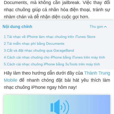
Documents, mà không cần jailbreak. Việc thay đổi
nhạc chuông giúp cá nhân hóa điện thoại, tránh sự
Thay pin
nhàm chán và dễ nhận diện cuộc gọi hơn.
Pin iPhone
Pin Samsumg
Pin Oppo
Pin Xiaomi
Nội dung chính
Pin Realme
Thu gọn
Thay vỏ
1.Tải nhạc về iPhone làm nhạc chuông trên iTunes Store
2.Tải miễn nhạc phí bằng Documents
Vỏ iPhone
Vỏ Samsung
Vỏ Xiaomi
Vỏ Oppo
3.Cắt và đặt nhạc chuông qua GarageBand
Vỏ Huawei
Vỏ Vivo
4.Cách cài nhạc chuông cho iPhone bằng iTunes trên máy tính
5.Cách cài nhạc chuông iPhone bằng 3uTools trên máy tính
Hãy làm theo hướng dẫn dưới đây của
Thành Trung
Mobile
để nhanh chóng đặt bài hát yêu thích làm
nhạc chuông iPhone ngay hôm nay!