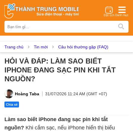
Thương hiệu
iPhone
Samsung
Oppo
Xiaomi
Realme
Vivo
Vsmart
Huawei
Nokia
Google Pixel
OnePlus
Trang chủ
Tin mới
Câu hỏi thường gặp (FAQ)
Asus
Sony
Vertu
LG
Tecno
HỎI VÀ ĐÁP: LÀM SAO BIẾT
Dịch vụ sửa chữa
IPHONE ĐANG SẠC PIN KHI TẮT
Thay màn hình
Thay pin
Ép kính
Thay camera
NGUỒN?
Thay loa
Thay kính lưng
Thay vỏ
Thay chân sạc
Thay mic
Thay rung
Thay main
Unlock - Mở Khoá
Hoàng Taba
31/07/2026 11:24 AM (GMT +07)
Thay màn hình
Chia sẻ
Màn hình iPhone
Màn hình Samsung
Màn hình Oppo
Làm sao biết iPhone đang sạc pin khi tắt
Màn hình Xiaomi
Màn hình Realme
Màn hình Vivo
nguồn
?
Khi cắm sạc, nếu iPhone hiển thị biểu
Màn hình Vsmart
Màn hình Google Pixel