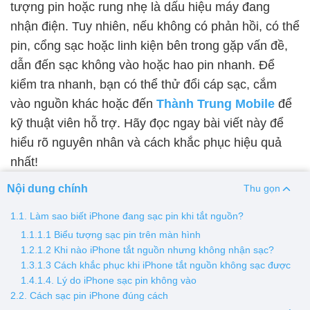
tượng pin hoặc rung nhẹ là dấu hiệu máy đang
nhận điện. Tuy nhiên, nếu không có phản hồi, có thể
Thay pin
pin, cổng sạc hoặc linh kiện bên trong gặp vấn đề,
Pin iPhone
Pin Samsumg
Pin Oppo
Pin Xiaomi
dẫn đến sạc không vào hoặc hao pin nhanh. Để
Pin Realme
kiểm tra nhanh, bạn có thể thử đổi cáp sạc, cắm
Thay vỏ
vào nguồn khác hoặc đến
Thành Trung Mobile
để
kỹ thuật viên hỗ trợ. Hãy đọc ngay bài viết này để
Vỏ iPhone
Vỏ Samsung
Vỏ Xiaomi
Vỏ Oppo
hiểu rõ nguyên nhân và cách khắc phục hiệu quả
Vỏ Huawei
Vỏ Vivo
nhất!
Nội dung chính
Thu gọn
1.1. Làm sao biết iPhone đang sạc pin khi tắt nguồn?
1.1.1.1 Biểu tượng sạc pin trên màn hình
1.2.1.2 Khi nào iPhone tắt nguồn nhưng không nhận sạc?
1.3.1.3 Cách khắc phục khi iPhone tắt nguồn không sạc được
1.4.1.4. Lý do iPhone sạc pin không vào
2.2. Cách sạc pin iPhone đúng cách