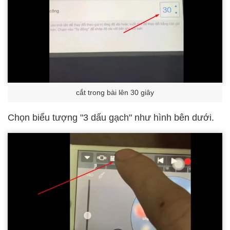
cắt trong bài lên 30 giây
Chọn biểu tượng "3 dấu gạch" như hình bên dưới.