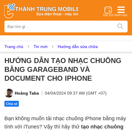
Thương hiệu
iPhone
Samsung
Oppo
Xiaomi
Realme
Vivo
Vsmart
Huawei
Nokia
Google Pixel
OnePlus
Trang chủ
Tin mới
Hướng dẫn sửa chữa
Asus
Sony
Vertu
LG
Tecno
HƯỚNG DẪN TẠO NHẠC CHUÔNG
Dịch vụ sửa chữa
BẰNG GARAGEBAND VÀ
Thay màn hình
Thay pin
Ép kính
Thay camera
DOCUMENT CHO IPHONE
Thay loa
Thay kính lưng
Thay vỏ
Thay chân sạc
Thay mic
Thay rung
Thay main
Unlock - Mở Khoá
Hoàng Taba
04/04/2024 09:37 AM (GMT +07)
Thay màn hình
Chia sẻ
Màn hình iPhone
Màn hình Samsung
Màn hình Oppo
Bạn không muốn tải nhạc chuông iPhone bằng máy
Màn hình Xiaomi
Màn hình Realme
Màn hình Vivo
tính với iTunes? Vậy thì hãy thử
tạo nhạc chuông
Màn hình Vsmart
Màn hình Google Pixel