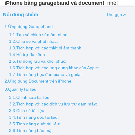
iPhone bằng garageband và document
nhé!
Thay pin
Nội dung chính
Thu gọn
Pin iPhone
Pin Samsumg
Pin Oppo
Pin Xiaomi
1.Ứng dụng Garageband
Pin Realme
1.1.Tạo và chỉnh sửa âm nhạc:
1.2.Chia sẻ và phát nhạc:
Thay vỏ
1.3.Tích hợp với các thiết bị âm thanh:
Vỏ iPhone
Vỏ Samsung
Vỏ Xiaomi
Vỏ Oppo
1.4.Hỗ trợ đa kênh:
1.5.Tự động lưu và khôi phục:
Vỏ Huawei
Vỏ Vivo
1.6.Tích hợp với các ứng dụng khác của Apple:
1.7.Tính năng học đàn piano và guitar:
2.Ứng dụng Document trên iPhone
3.Quản lý tài liệu:
3.1.Chỉnh sửa tài liệu:
3.2.Tích hợp với các dịch vụ lưu trữ đám mây:
3.3.Chia sẻ tài liệu:
3.4.Tính năng đọc tài liệu:
3.5.Tính năng quét tài liệu:
3.6.Tính năng bảo mật: