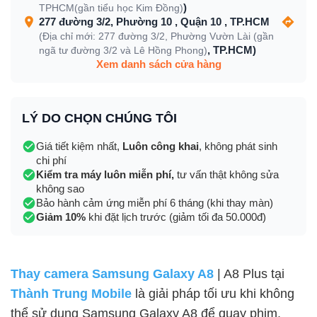
)
TPHCM(gần tiểu học Kim Đồng)
277 đường 3/2, Phường 10 , Quận 10 , TP.HCM
(Địa chỉ mới: 277 đường 3/2, Phường Vườn Lài (gần
, TP.HCM)
ngã tư đường 3/2 và Lê Hồng Phong)
Xem danh sách cửa hàng
LÝ DO CHỌN CHÚNG TÔI
Giá tiết kiệm nhất,
Luôn công khai
, không phát sinh
chi phí
Kiểm tra máy luôn miễn phí,
tư vấn thật không sửa
không sao
Bảo hành cảm ứng miễn phí 6 tháng (khi thay màn)
Giảm 10%
khi đặt lịch trước (giảm tối đa 50.000đ)
Thay camera Samsung Galaxy A8
| A8 Plus tại
Thành Trung Mobile
là giải pháp tối ưu khi không
thể sử dụng Samsung Galaxy A8 để quay phim,