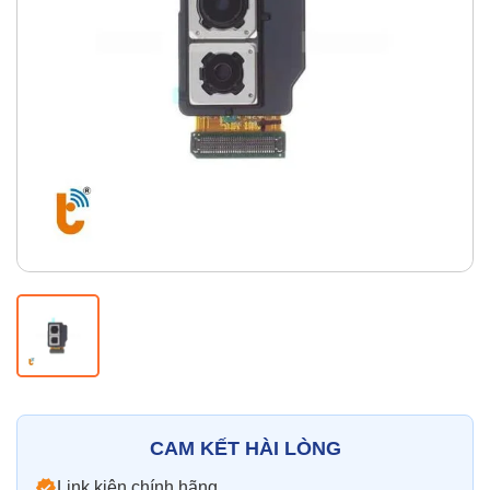
Thay pin
Pin iPhone
Pin Samsumg
Pin Oppo
Pin Xiaomi
Pin Realme
Thay vỏ
Vỏ iPhone
Vỏ Samsung
Vỏ Xiaomi
Vỏ Oppo
Vỏ Huawei
Vỏ Vivo
CAM KẾT HÀI LÒNG
Link kiện chính hãng