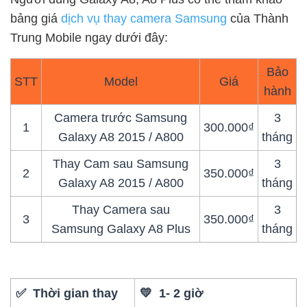
bảng giá
dịch vụ thay camera Samsung
của Thành
Trung Mobile ngay dưới đây:
Bảo
STT
Model
Giá
hành
Camera trước Samsung
3
1
300.000₫
Galaxy A8 2015 / A800
tháng
Thay Cam sau Samsung
3
2
350.000₫
Galaxy A8 2015 / A800
tháng
Thay Camera sau
3
3
350.000₫
Samsung Galaxy A8 Plus
tháng
✅ Thời gian thay
💛 1- 2 giờ