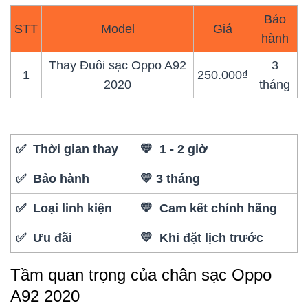
Bảo
STT
Model
Giá
hành
Thay Đuôi sạc Oppo A92
3
1
250.000₫
2020
tháng
✅ Thời gian thay
💛 1 - 2 giờ
✅ Bảo hành
💛 3 tháng
✅ Loại linh kiện
💛 Cam kết chính hãng
✅ Ưu đãi
💛 Khi đặt lịch trước
Tầm quan trọng của chân sạc Oppo
A92 2020