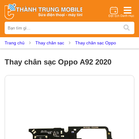
Thương hiệu
iPhone
Samsung
Oppo
Xiaomi
Realme
Vivo
Trang chủ
Thay chân sạc
Thay chân sạc Oppo
Vsmart
Huawei
Nokia
Google Pixel
OnePlus
Asus
Sony
Vertu
LG
Tecno
Thay chân sạc Oppo A92 2020
Dịch vụ sửa chữa
Thay màn hình
Thay pin
Ép kính
Thay camera
Thay loa
Thay kính lưng
Thay vỏ
Thay chân sạc
Thay mic
Thay rung
Thay main
Unlock - Mở Khoá
Thay màn hình
Màn hình iPhone
Màn hình Samsung
Màn hình Oppo
Màn hình Xiaomi
Màn hình Realme
Màn hình Vivo
Màn hình Vsmart
Màn hình Google Pixel