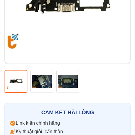
Thay pin
Pin iPhone
Pin Samsumg
Pin Oppo
Pin Xiaomi
Pin Realme
Thay vỏ
Vỏ iPhone
Vỏ Samsung
Vỏ Xiaomi
Vỏ Oppo
Vỏ Huawei
Vỏ Vivo
CAM KẾT HÀI LÒNG
Link kiện chính hãng
Kỹ thuật giỏi, cẩn thận