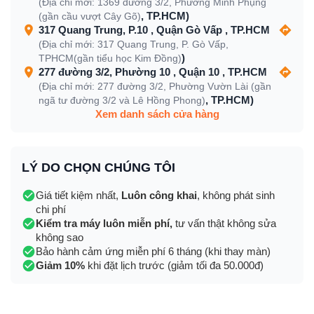
(Địa chỉ mới: 1369 đường 3/2, Phường Minh Phụng
, TP.HCM)
(gần cầu vượt Cây Gõ)
317 Quang Trung, P.10 , Quận Gò Vấp , TP.HCM
(Địa chỉ mới: 317 Quang Trung, P. Gò Vấp,
)
TPHCM(gần tiểu học Kim Đồng)
277 đường 3/2, Phường 10 , Quận 10 , TP.HCM
(Địa chỉ mới: 277 đường 3/2, Phường Vườn Lài (gần
, TP.HCM)
ngã tư đường 3/2 và Lê Hồng Phong)
Xem danh sách cửa hàng
LÝ DO CHỌN CHÚNG TÔI
Giá tiết kiệm nhất,
Luôn công khai
, không phát sinh
chi phí
Kiểm tra máy luôn miễn phí,
tư vấn thật không sửa
không sao
Bảo hành cảm ứng miễn phí 6 tháng (khi thay màn)
Giảm 10%
khi đặt lịch trước (giảm tối đa 50.000đ)