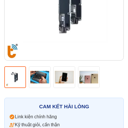
Thay pin
Pin iPhone
Pin Samsumg
Pin Oppo
Pin Xiaomi
Pin Realme
Thay vỏ
Vỏ iPhone
Vỏ Samsung
Vỏ Xiaomi
Vỏ Oppo
Vỏ Huawei
Vỏ Vivo
CAM KẾT HÀI LÒNG
Link kiện chính hãng
Kỹ thuật giỏi, cẩn thận