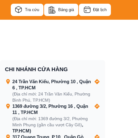
Tra cứu
Bảng giá
Đặt lịch
CHI NHÁNH CỬA HÀNG
24 Trần Văn Kiểu, Phường 10 , Quận
6 , TP.HCM
(Địa chỉ mới: 24 Trần Văn Kiểu, Phường
Bình Phú, TP.HCM)
1369 đường 3/2, Phường 16 , Quận
11 , TP.HCM
(Địa chỉ mới: 1369 đường 3/2, Phường
,
Minh Phụng (gần cầu vượt Cây Gõ)
TP.HCM)
317 Quang Trung, P.10 , Quận Gò