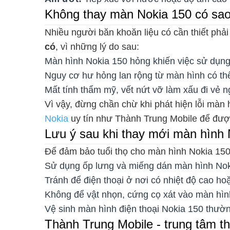
Không thay màn Nokia 150 có sa
Nhiều người băn khoăn liệu có cần thiết phải
có
, vì những lý do sau:
Màn hình Nokia 150 hỏng khiến việc sử dụng
Nguy cơ hư hỏng lan rộng từ màn hình có thể
Mất tính thẩm mỹ, vết nứt vỡ làm xấu đi vẻ ng
Vì vậy, đừng chần chừ khi phát hiện lỗi màn
Nokia
uy tín như Thành Trung Mobile để được
Lưu ý sau khi thay mới màn hình 
Để đảm bảo tuổi thọ cho màn hình Nokia 150
Sử dụng ốp lưng và miếng dán màn hình Nok
Tránh để điện thoại ở nơi có nhiệt độ cao ho
Không để vật nhọn, cứng cọ xát vào màn hìn
Vệ sinh màn hình điện thoại Nokia 150 thườ
Thành Trung Mobile - trung tâm t