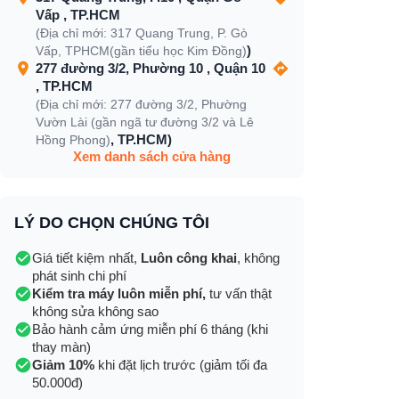
Vấp , TP.HCM
(Địa chỉ mới: 317 Quang Trung, P. Gò
)
Vấp, TPHCM(gần tiểu học Kim Đồng)
277 đường 3/2, Phường 10 , Quận 10
, TP.HCM
(Địa chỉ mới: 277 đường 3/2, Phường
Vườn Lài (gần ngã tư đường 3/2 và Lê
, TP.HCM)
Hồng Phong)
Xem danh sách cửa hàng
LÝ DO CHỌN CHÚNG TÔI
Giá tiết kiệm nhất,
Luôn công khai
, không
phát sinh chi phí
Kiểm tra máy luôn miễn phí,
tư vấn thật
không sửa không sao
Bảo hành cảm ứng miễn phí 6 tháng (khi
thay màn)
Giảm 10%
khi đặt lịch trước (giảm tối đa
50.000đ)