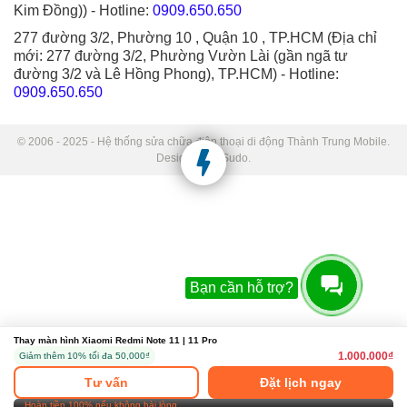
Kim Đồng))
- Hotline:
0909.650.650
277 đường 3/2, Phường 10 , Quận 10 , TP.HCM (Địa chỉ
mới: 277 đường 3/2, Phường Vườn Lài (gần ngã tư
đường 3/2 và Lê Hồng Phong), TP.HCM)
- Hotline:
0909.650.650
© 2006 - 2025 - Hệ thống sửa chữa điện thoại di động Thành Trung Mobile.
Designed by Sudo.
Bạn cần hỗ trợ?
Thay Màn hình Xiaomi Redmi Note
Thay màn hình Xiaomi Redmi Note 11 | 11 Pro
11 full bộ Linh kiện
1.000.000₫
Giảm thêm 10% tối đa 50,000₫
1.000.000₫
Tư vấn
Đặt lịch ngay
Thay Màn hình Xiaomi Redmi Note
Hoàn tiền 100% nếu không hài lòng