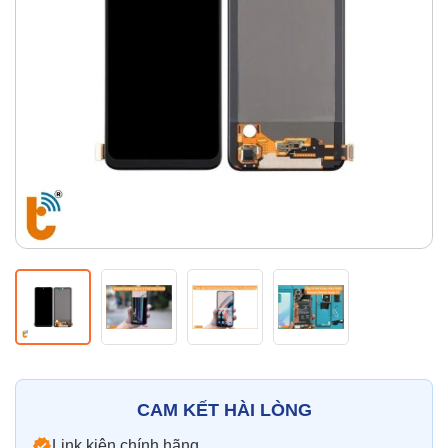
Thay pin
Pin iPhone
Pin Samsumg
Pin Oppo
Pin Xiaomi
Pin Realme
Thay vỏ
Vỏ iPhone
Vỏ Samsung
Vỏ Xiaomi
Vỏ Oppo
Vỏ Huawei
Vỏ Vivo
CAM KẾT HÀI LÒNG
Link kiện chính hãng