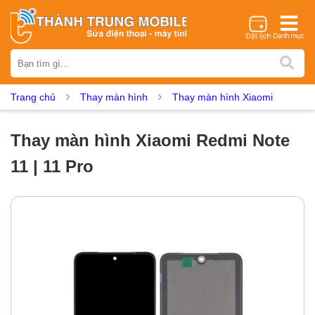
Thương hiệu
iPhone
Samsung
Oppo
Xiaomi
Realme
Vivo
Trang chủ
Thay màn hình
Thay màn hình Xiaomi
Vsmart
Huawei
Nokia
Google Pixel
OnePlus
Asus
Sony
Vertu
LG
Tecno
Thay màn hình Xiaomi Redmi Note
Dịch vụ sửa chữa
11 | 11 Pro
Thay màn hình
Thay pin
Ép kính
Thay camera
Thay loa
Thay kính lưng
Thay vỏ
Thay chân sạc
Thay mic
Thay rung
Thay main
Unlock - Mở Khoá
Thay màn hình
Màn hình iPhone
Màn hình Samsung
Màn hình Oppo
Màn hình Xiaomi
Màn hình Realme
Màn hình Vivo
Màn hình Vsmart
Màn hình Google Pixel