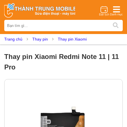
Thương hiệu
iPhone
Samsung
Oppo
Xiaomi
Realme
Vivo
Trang chủ
Thay pin
Thay pin Xiaomi
Vsmart
Huawei
Nokia
Google Pixel
OnePlus
Asus
Sony
Vertu
LG
Tecno
Thay pin Xiaomi Redmi Note 11 | 11
Dịch vụ sửa chữa
Pro
Thay màn hình
Thay pin
Ép kính
Thay camera
Thay loa
Thay kính lưng
Thay vỏ
Thay chân sạc
Thay mic
Thay rung
Thay main
Unlock - Mở Khoá
Thay màn hình
Màn hình iPhone
Màn hình Samsung
Màn hình Oppo
Màn hình Xiaomi
Màn hình Realme
Màn hình Vivo
Màn hình Vsmart
Màn hình Google Pixel