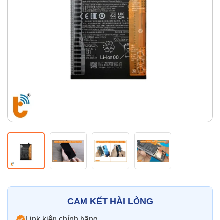
Thay pin
Pin iPhone
Pin Samsumg
Pin Oppo
Pin Xiaomi
Pin Realme
Thay vỏ
Vỏ iPhone
Vỏ Samsung
Vỏ Xiaomi
Vỏ Oppo
Vỏ Huawei
Vỏ Vivo
CAM KẾT HÀI LÒNG
Link kiện chính hãng