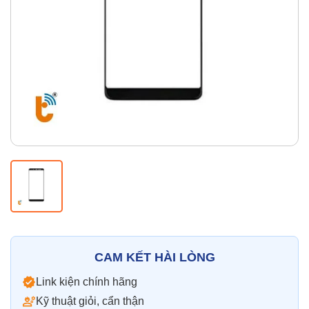
Thay pin
Pin iPhone
Pin Samsumg
Pin Oppo
Pin Xiaomi
Pin Realme
Thay vỏ
Vỏ iPhone
Vỏ Samsung
Vỏ Xiaomi
Vỏ Oppo
Vỏ Huawei
Vỏ Vivo
CAM KẾT HÀI LÒNG
Link kiện chính hãng
Kỹ thuật giỏi, cẩn thận