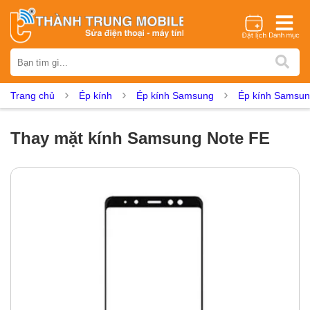
Thương hiệu
iPhone
Samsung
Oppo
Xiaomi
Realme
Vivo
Trang chủ
Ép kính
Ép kính Samsung
Ép kính Samsun
Vsmart
Huawei
Nokia
Google Pixel
OnePlus
Asus
Sony
Vertu
LG
Tecno
Thay mặt kính Samsung Note FE
Dịch vụ sửa chữa
Thay màn hình
Thay pin
Ép kính
Thay camera
Thay loa
Thay kính lưng
Thay vỏ
Thay chân sạc
Thay mic
Thay rung
Thay main
Unlock - Mở Khoá
Thay màn hình
Màn hình iPhone
Màn hình Samsung
Màn hình Oppo
Màn hình Xiaomi
Màn hình Realme
Màn hình Vivo
Màn hình Vsmart
Màn hình Google Pixel