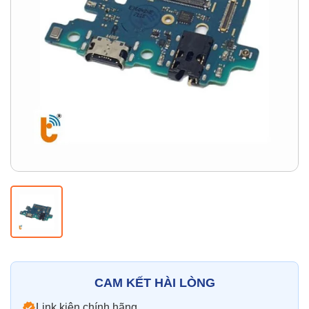
Thay pin
Pin iPhone
Pin Samsumg
Pin Oppo
Pin Xiaomi
Pin Realme
Thay vỏ
Vỏ iPhone
Vỏ Samsung
Vỏ Xiaomi
Vỏ Oppo
Vỏ Huawei
Vỏ Vivo
CAM KẾT HÀI LÒNG
Link kiện chính hãng