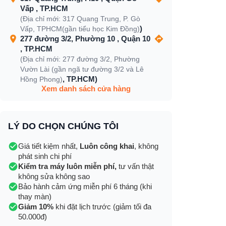
Vấp , TP.HCM
(Địa chỉ mới: 317 Quang Trung, P. Gò
)
Vấp, TPHCM(gần tiểu học Kim Đồng)
277 đường 3/2, Phường 10 , Quận 10
, TP.HCM
(Địa chỉ mới: 277 đường 3/2, Phường
Vườn Lài (gần ngã tư đường 3/2 và Lê
, TP.HCM)
Hồng Phong)
Xem danh sách cửa hàng
LÝ DO CHỌN CHÚNG TÔI
Giá tiết kiệm nhất,
Luôn công khai
, không
phát sinh chi phí
Kiểm tra máy luôn miễn phí,
tư vấn thật
không sửa không sao
Bảo hành cảm ứng miễn phí 6 tháng (khi
thay màn)
Giảm 10%
khi đặt lịch trước (giảm tối đa
50.000đ)