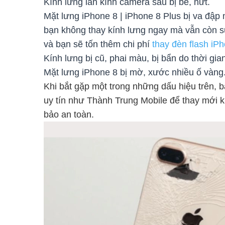
Kính lưng lẫn kính camera sau bị bể, nứt.
Mặt lưng iPhone 8 | iPhone 8 Plus bị va đập
bạn không thay kính lưng ngay mà vẫn còn s
và bạn sẽ tốn thêm chi phí
thay đèn flash iP
Kính lưng bị cũ, phai màu, bị bẩn do thời g
Mặt lưng iPhone 8 bị mờ, xước nhiều ố vàng
Khi bắt gặp một trong những dấu hiệu trên, 
uy tín như Thành Trung Mobile để thay mới 
bảo an toàn.