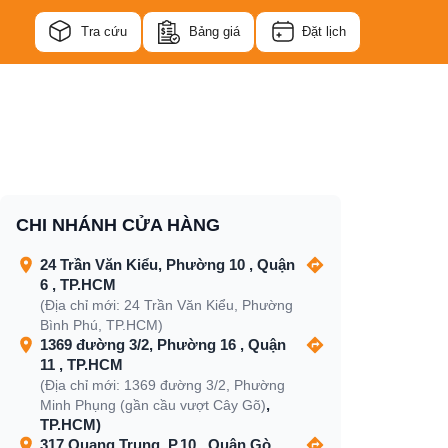
Tra cứu
Bảng giá
Đặt lịch
CHI NHÁNH CỬA HÀNG
24 Trần Văn Kiểu, Phường 10 , Quận
6 , TP.HCM
(Địa chỉ mới: 24 Trần Văn Kiểu, Phường
Bình Phú, TP.HCM)
1369 đường 3/2, Phường 16 , Quận
11 , TP.HCM
(Địa chỉ mới: 1369 đường 3/2, Phường
,
Minh Phụng (gần cầu vượt Cây Gõ)
TP.HCM)
317 Quang Trung, P.10 , Quận Gò