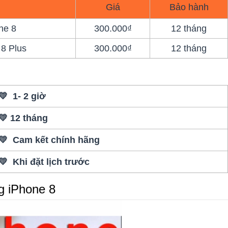
Giá
Bảo hành
ne 8
300.000₫
12 tháng
 8 Plus
300.000₫
12 tháng
💛 1- 2 giờ
💛 12 tháng
💛 Cam kết chính hãng
💛 Khi đặt lịch trước
g iPhone 8