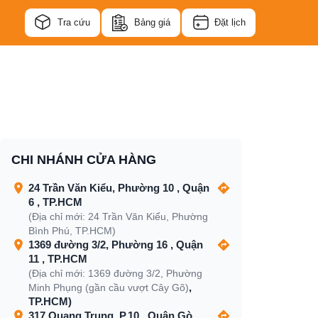
Tra cứu
Bảng giá
Đặt lịch
CHI NHÁNH CỬA HÀNG
24 Trần Văn Kiểu, Phường 10 , Quận
6 , TP.HCM
(Địa chỉ mới: 24 Trần Văn Kiểu, Phường
Bình Phú, TP.HCM)
1369 đường 3/2, Phường 16 , Quận
11 , TP.HCM
(Địa chỉ mới: 1369 đường 3/2, Phường
,
Minh Phụng (gần cầu vượt Cây Gõ)
TP.HCM)
317 Quang Trung, P.10 , Quận Gò