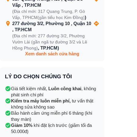
Vấp , TP.HCM
(Địa chỉ mới: 317 Quang Trung, P. Gò
)
Vấp, TPHCM(gần tiểu học Kim Đồng)
277 đường 3/2, Phường 10 , Quận 10
, TP.HCM
(Địa chỉ mới: 277 đường 3/2, Phường
Vườn Lài (gần ngã tư đường 3/2 và Lê
, TP.HCM)
Hồng Phong)
Xem danh sách cửa hàng
LÝ DO CHỌN CHÚNG TÔI
Giá tiết kiệm nhất,
Luôn công khai
, không
phát sinh chi phí
Kiểm tra máy luôn miễn phí,
tư vấn thật
không sửa không sao
Bảo hành cảm ứng miễn phí 6 tháng (khi
thay màn)
Giảm 10%
khi đặt lịch trước (giảm tối đa
50.000đ)