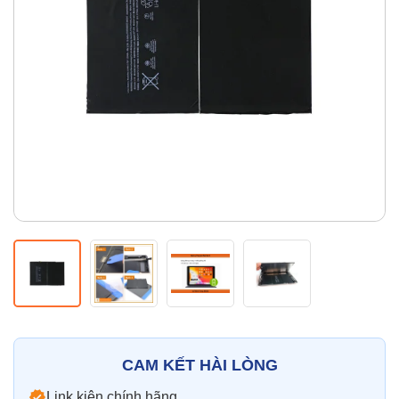
Thay pin
Pin iPhone
Pin Samsumg
Pin Oppo
Pin Xiaomi
Pin Realme
Thay vỏ
Vỏ iPhone
Vỏ Samsung
Vỏ Xiaomi
Vỏ Oppo
Vỏ Huawei
Vỏ Vivo
CAM KẾT HÀI LÒNG
Link kiện chính hãng