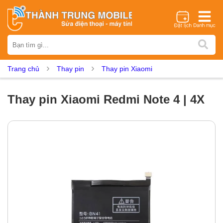
Thương hiệu
iPhone
Samsung
Oppo
Xiaomi
Realme
Vivo
Trang chủ
Thay pin
Thay pin Xiaomi
Vsmart
Huawei
Nokia
Google Pixel
OnePlus
Asus
Sony
Vertu
LG
Tecno
Thay pin Xiaomi Redmi Note 4 | 4X
Dịch vụ sửa chữa
Thay màn hình
Thay pin
Ép kính
Thay camera
Thay loa
Thay kính lưng
Thay vỏ
Thay chân sạc
Thay mic
Thay rung
Thay main
Unlock - Mở Khoá
Thay màn hình
Màn hình iPhone
Màn hình Samsung
Màn hình Oppo
Màn hình Xiaomi
Màn hình Realme
Màn hình Vivo
Màn hình Vsmart
Màn hình Google Pixel