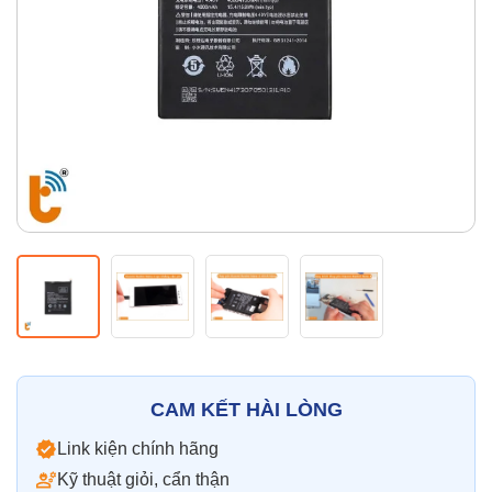
Thay pin
Pin iPhone
Pin Samsumg
Pin Oppo
Pin Xiaomi
Pin Realme
Thay vỏ
Vỏ iPhone
Vỏ Samsung
Vỏ Xiaomi
Vỏ Oppo
Vỏ Huawei
Vỏ Vivo
CAM KẾT HÀI LÒNG
Link kiện chính hãng
Kỹ thuật giỏi, cẩn thận