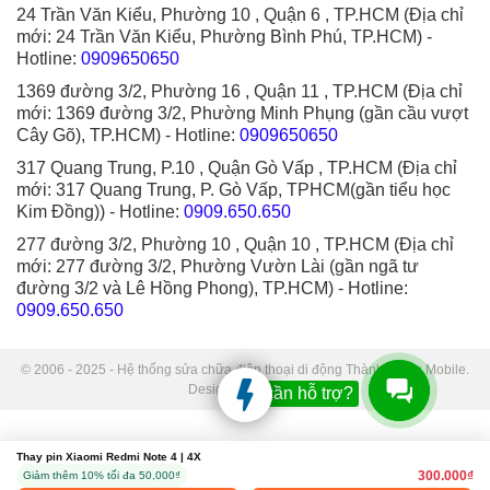
24 Trần Văn Kiểu, Phường 10 , Quận 6 , TP.HCM (Địa chỉ
mới: 24 Trần Văn Kiểu, Phường Bình Phú, TP.HCM)
-
Hotline:
0909650650
1369 đường 3/2, Phường 16 , Quận 11 , TP.HCM (Địa chỉ
mới: 1369 đường 3/2, Phường Minh Phụng (gần cầu vượt
Cây Gõ), TP.HCM)
- Hotline:
0909650650
317 Quang Trung, P.10 , Quận Gò Vấp , TP.HCM (Địa chỉ
mới: 317 Quang Trung, P. Gò Vấp, TPHCM(gần tiểu học
Kim Đồng))
- Hotline:
0909.650.650
277 đường 3/2, Phường 10 , Quận 10 , TP.HCM (Địa chỉ
mới: 277 đường 3/2, Phường Vườn Lài (gần ngã tư
đường 3/2 và Lê Hồng Phong), TP.HCM)
- Hotline:
0909.650.650
© 2006 - 2025 - Hệ thống sửa chữa điện thoại di động Thành Trung Mobile.
Designed by Sudo.
Bạn cần hỗ trợ?
Thay pin Xiaomi Redmi Note 4 | 4X
300.000₫
Giảm thêm 10% tối đa 50,000₫