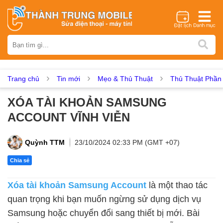
Thương hiệu
iPhone
Samsung
Oppo
Xiaomi
Realme
Vivo
Vsmart
Huawei
Nokia
Google Pixel
OnePlus
Trang chủ
Tin mới
Mẹo & Thủ Thuật
Thủ Thuật Phầ
Asus
Sony
Vertu
LG
Tecno
XÓA TÀI KHOẢN SAMSUNG
Dịch vụ sửa chữa
ACCOUNT VĨNH VIỄN
Thay màn hình
Thay pin
Ép kính
Thay camera
Thay loa
Thay kính lưng
Thay vỏ
Thay chân sạc
Quỳnh TTM
23/10/2024 02:33 PM (GMT +07)
Thay mic
Thay rung
Thay main
Unlock - Mở Khoá
Chia sẻ
Thay màn hình
Xóa tài khoản Samsung Account
là một thao tác
Màn hình iPhone
Màn hình Samsung
Màn hình Oppo
quan trọng khi bạn muốn ngừng sử dụng dịch vụ
Màn hình Xiaomi
Màn hình Realme
Màn hình Vivo
Samsung hoặc chuyển đổi sang thiết bị mới. Bài
Màn hình Vsmart
Màn hình Google Pixel