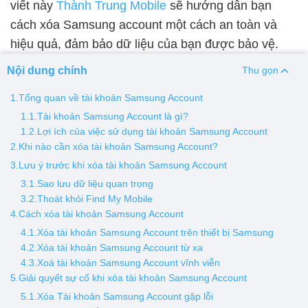
viết này
Thành Trung Mobile
sẽ hướng dẫn bạn
cách xóa Samsung account một cách an toàn và
Thay pin
hiệu quả, đảm bảo dữ liệu của bạn được bảo vệ.
Pin iPhone
Pin Samsumg
Pin Oppo
Pin Xiaomi
Nội dung chính
Thu gọn
Pin Realme
Thay vỏ
1.Tổng quan về tài khoản Samsung Account
1.1.Tài khoản Samsung Account là gì?
Vỏ iPhone
Vỏ Samsung
Vỏ Xiaomi
Vỏ Oppo
1.2.Lợi ích của việc sử dụng tài khoản Samsung Account
Vỏ Huawei
Vỏ Vivo
2.Khi nào cần xóa tài khoản Samsung Account?
3.Lưu ý trước khi xóa tài khoản Samsung Account
3.1.Sao lưu dữ liệu quan trọng
3.2.Thoát khỏi Find My Mobile
4.Cách xóa tài khoản Samsung Account
4.1.Xóa tài khoản Samsung Account trên thiết bị Samsung
4.2.Xóa tài khoản Samsung Account từ xa
4.3.Xoá tài khoản Samsung Account vĩnh viễn
5.Giải quyết sự cố khi xóa tài khoản Samsung Account
5.1.Xóa Tài khoản Samsung Account gặp lỗi