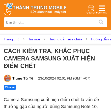
Thương hiệu
iPhone
Samsung
Oppo
Xiaomi
Realme
Vivo
Vsmart
Huawei
Nokia
Google Pixel
OnePlus
Trang chủ
Tin mới
Hướng dẫn sửa chữa
Hướng dẫn s
Asus
Sony
Vertu
LG
Tecno
CÁCH KIỂM TRA, KHẮC PHỤC
Dịch vụ sửa chữa
CAMERA SAMSUNG XUẤT HIỆN
Thay màn hình
Thay pin
Ép kính
Thay camera
ĐIỂM CHẾT
Thay loa
Thay kính lưng
Thay vỏ
Thay chân sạc
Thay mic
Thay rung
Thay main
Unlock - Mở Khoá
Trung Tử Tế
23/10/2024 02:01 PM (GMT +07)
Thay màn hình
Chia sẻ
Màn hình iPhone
Màn hình Samsung
Màn hình Oppo
Camera Samsung xuất hiện điểm chết là vấn đề
Màn hình Xiaomi
Màn hình Realme
Màn hình Vivo
thường gặp của người dùng Samsung Note 10,
Màn hình Vsmart
Màn hình Google Pixel