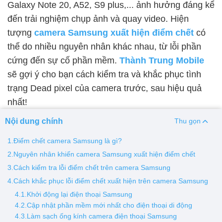
Galaxy Note 20, A52, S9 plus,... ảnh hưởng đáng kể
đến trải nghiệm chụp ảnh và quay video. Hiện
Thay pin
tượng
camera Samsung xuất hiện điểm chết
có
Pin iPhone
Pin Samsumg
Pin Oppo
Pin Xiaomi
thể do nhiều nguyên nhân khác nhau, từ lỗi phần
Pin Realme
cứng đến sự cố phần mềm.
Thành Trung Mobile
Thay vỏ
sẽ gợi ý cho bạn cách kiểm tra và khắc phục tình
trạng Dead pixel của camera trước, sau hiệu quả
Vỏ iPhone
Vỏ Samsung
Vỏ Xiaomi
Vỏ Oppo
nhất!
Vỏ Huawei
Vỏ Vivo
Nội dung chính
Thu gọn
1.Điểm chết camera Samsung là gì?
2.Nguyên nhân khiến camera Samsung xuất hiện điểm chết
3.Cách kiểm tra lỗi điểm chết trên camera Samsung
4.Cách khắc phục lỗi điểm chết xuất hiện trên camera Samsung
4.1.Khởi động lại điện thoại Samsung
4.2.Cập nhật phần mềm mới nhất cho điện thoại di động
4.3.Làm sạch ống kính camera điện thoại Samsung