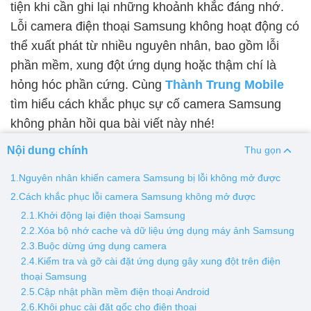
tiện khi cần ghi lại những khoảnh khắc đáng nhớ.
Lỗi camera điện thoại Samsung không hoạt động có
Thay pin
thể xuất phát từ nhiều nguyên nhân, bao gồm lỗi
Pin iPhone
Pin Samsumg
Pin Oppo
Pin Xiaomi
phần mềm, xung đột ứng dụng hoặc thậm chí là
Pin Realme
hỏng hóc phần cứng. Cùng
Thành Trung Mobile
Thay vỏ
tìm hiểu cách khắc phục sự cố camera Samsung
không phản hồi qua bài viết này nhé!
Vỏ iPhone
Vỏ Samsung
Vỏ Xiaomi
Vỏ Oppo
Vỏ Huawei
Vỏ Vivo
Nội dung chính
Thu gọn
1.Nguyên nhân khiến camera Samsung bị lỗi không mở được
2.Cách khắc phục lỗi camera Samsung không mở được
2.1.Khởi động lại điện thoại Samsung
2.2.Xóa bộ nhớ cache và dữ liệu ứng dụng máy ảnh Samsung
2.3.Buộc dừng ứng dụng camera
2.4.Kiểm tra và gỡ cài đặt ứng dụng gây xung đột trên điện
thoại Samsung
2.5.Cập nhật phần mềm điện thoại Android
2.6.Khôi phục cài đặt gốc cho điện thoại