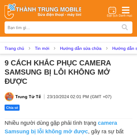
Thương hiệu
iPhone
Samsung
Oppo
Xiaomi
Realme
Vivo
Vsmart
Huawei
Nokia
Google Pixel
OnePlus
Trang chủ
Tin mới
Hướng dẫn sửa chữa
Hướng dẫn s
Asus
Sony
Vertu
LG
Tecno
9 CÁCH KHẮC PHỤC CAMERA
Dịch vụ sửa chữa
SAMSUNG BỊ LỖI KHÔNG MỞ
Thay màn hình
Thay pin
Ép kính
Thay camera
ĐƯỢC
Thay loa
Thay kính lưng
Thay vỏ
Thay chân sạc
Thay mic
Thay rung
Thay main
Unlock - Mở Khoá
Trung Tử Tế
23/10/2024 02:01 PM (GMT +07)
Thay màn hình
Chia sẻ
Màn hình iPhone
Màn hình Samsung
Màn hình Oppo
Nhiều người dùng gặp phải tình trạng
camera
Màn hình Xiaomi
Màn hình Realme
Màn hình Vivo
Samsung bị lỗi không mở được
, gây ra sự bất
Màn hình Vsmart
Màn hình Google Pixel