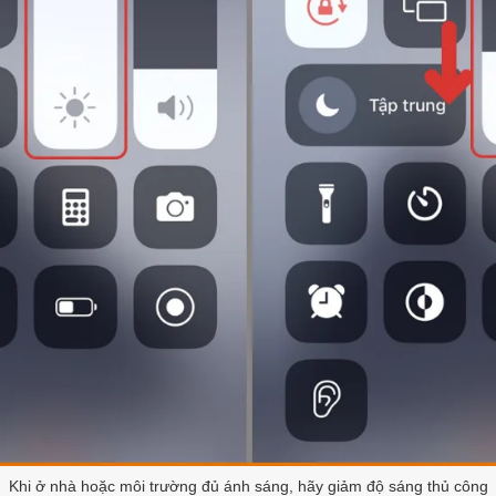
Khi ở nhà hoặc môi trường đủ ánh sáng, hãy giảm độ sáng thủ công