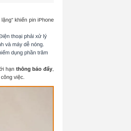
 lặng” khiến pin iPhone
iện thoại phải xử lý
nh và máy dễ nóng.
chiếm dụng phần trăm
iới hạn
thông báo đẩy
,
 công việc.