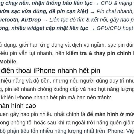
g chạy nền, nhận thông báo liên tục
→ CPU & mạng h
(vừa sạc vừa dùng, để pin cạn kiệt)
→ Pin chai nhanh, 
uetooth, AirDrop
→ Liên tục dò tìm & kết nối, gây hao 
ng, nhiều widget cập nhật liên tục
→ GPU/CPU hoạt độ
sử dụng, giới hạn ứng dụng và dịch vụ ngầm, sạc pin đú
. Nếu pin vẫn tụt nhanh, nên
kiểm tra & thay pin chính 
Mobile
.
 điện thoại iPhone nhanh hết pin
 hiệu năng và độ bền, nhưng nếu người dùng duy trì nh
ng, pin sẽ nhanh chóng xuống cấp và hao hụt năng lượn
n khiến iPhone nhanh hết pin mà bạn nên tránh:
màn hình cao
uen gây hao pin nhiều nhất chính là
để màn hình ở mức
ong phòng tối hoặc sau khi ra ngoài trời nắng quên giảm 
bộ phận tiêu tốn nhiều năng lượng nhất trên iPhone. Việ