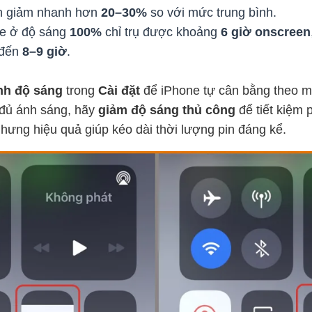
pin giảm nhanh hơn
20–30%
so với mức trung bình.
ne ở độ sáng
100%
chỉ trụ được khoảng
6 giờ onscreen
 đến
8–9 giờ
.
nh độ sáng
trong
Cài đặt
để iPhone tự cân bằng theo m
 đủ ánh sáng, hãy
giảm độ sáng thủ công
để tiết kiệm 
hưng hiệu quả giúp kéo dài thời lượng pin đáng kể.