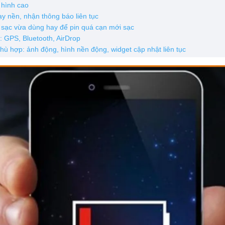
 hình cao
y nền, nhận thông báo liên tục
a sạc vừa dùng hay để pin quá cạn mới sạc
ụ: GPS, Bluetooth, AirDrop
phù hợp: ảnh động, hình nền động, widget cập nhật liên tục