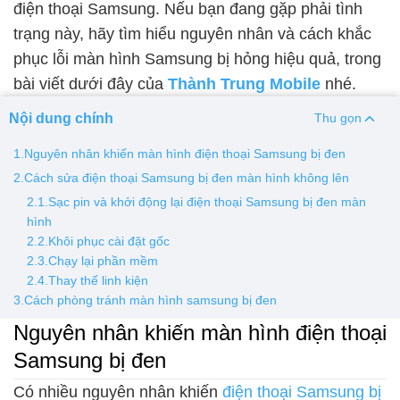
điện thoại Samsung. Nếu bạn đang gặp phải tình
trạng này, hãy tìm hiểu nguyên nhân và cách khắc
Thay pin
phục lỗi màn hình Samsung bị hỏng hiệu quả, trong
Pin iPhone
Pin Samsumg
Pin Oppo
Pin Xiaomi
bài viết dưới đây của
Thành Trung Mobile
nhé.
Pin Realme
Nội dung chính
Thu gọn
Thay vỏ
1.Nguyên nhân khiến màn hình điện thoại Samsung bị đen
Vỏ iPhone
Vỏ Samsung
Vỏ Xiaomi
Vỏ Oppo
2.Cách sửa điện thoại Samsung bị đen màn hình không lên
Vỏ Huawei
Vỏ Vivo
2.1.Sạc pin và khởi động lại điện thoại Samsung bị đen màn
hình
2.2.Khôi phục cài đặt gốc
2.3.Chạy lại phần mềm
2.4.Thay thế linh kiện
3.Cách phòng tránh màn hình samsung bị đen
Nguyên nhân khiến màn hình điện thoại
Samsung bị đen
Có nhiều nguyên nhân khiến
điện thoại Samsung bị