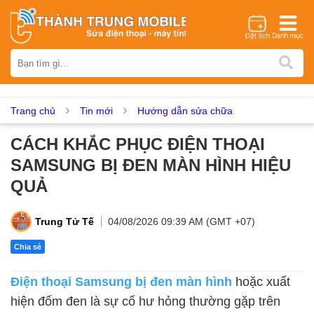
Thương hiệu
iPhone
Samsung
Oppo
Xiaomi
Realme
Vivo
Vsmart
Huawei
Nokia
Google Pixel
OnePlus
Trang chủ
Tin mới
Hướng dẫn sửa chữa
Asus
Sony
Vertu
LG
Tecno
CÁCH KHẮC PHỤC ĐIỆN THOẠI
Dịch vụ sửa chữa
SAMSUNG BỊ ĐEN MÀN HÌNH HIỆU
Thay màn hình
Thay pin
Ép kính
Thay camera
QUẢ
Thay loa
Thay kính lưng
Thay vỏ
Thay chân sạc
Thay mic
Thay rung
Thay main
Unlock - Mở Khoá
Trung Tử Tế
04/08/2026 09:39 AM (GMT +07)
Thay màn hình
Chia sẻ
Màn hình iPhone
Màn hình Samsung
Màn hình Oppo
Điện thoại Samsung bị đen màn hình
hoặc xuất
Màn hình Xiaomi
Màn hình Realme
Màn hình Vivo
hiện đốm đen là sự cố hư hỏng thường gặp trên
Màn hình Vsmart
Màn hình Google Pixel