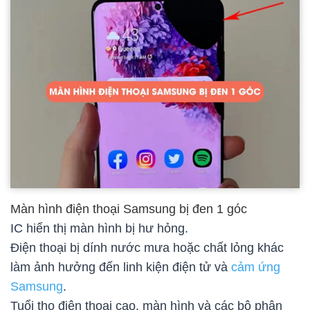
Màn hình điện thoại Samsung bị đen 1 góc
IC hiển thị màn hình bị hư hỏng.
Điện thoại bị dính nước mưa hoặc chất lỏng khác
làm ảnh hưởng đến linh kiện điện tử và
cảm ứng
Samsung
.
Tuổi thọ điện thoại cao, màn hình và các bộ phận