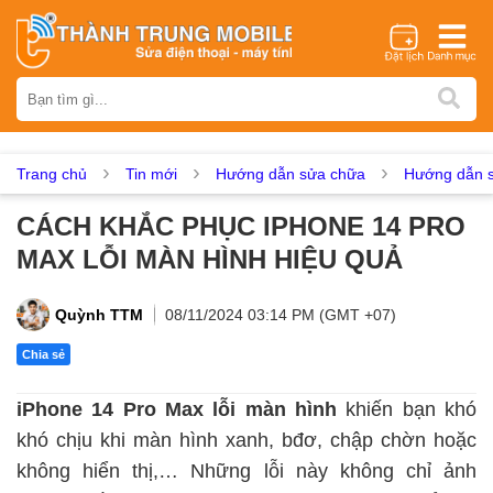
Thương hiệu
iPhone
Samsung
Oppo
Xiaomi
Realme
Vivo
Vsmart
Huawei
Nokia
Google Pixel
OnePlus
Trang chủ
Tin mới
Hướng dẫn sửa chữa
Hướng dẫn s
Asus
Sony
Vertu
LG
Tecno
CÁCH KHẮC PHỤC IPHONE 14 PRO
Dịch vụ sửa chữa
MAX LỖI MÀN HÌNH HIỆU QUẢ
Thay màn hình
Thay pin
Ép kính
Thay camera
Thay loa
Thay kính lưng
Thay vỏ
Thay chân sạc
Quỳnh TTM
08/11/2024 03:14 PM (GMT +07)
Thay mic
Thay rung
Thay main
Unlock - Mở Khoá
Chia sẻ
Thay màn hình
iPhone 14 Pro Max lỗi màn hình
khiến bạn khó
Màn hình iPhone
Màn hình Samsung
Màn hình Oppo
khó chịu khi màn hình xanh, bđơ, chập chờn hoặc
Màn hình Xiaomi
Màn hình Realme
Màn hình Vivo
không hiển thị,… Những lỗi này không chỉ ảnh
Màn hình Vsmart
Màn hình Google Pixel