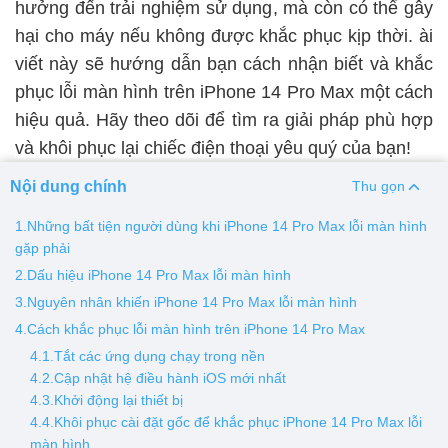
hưởng đến trải nghiệm sử dụng, mà còn có thể gây
hại cho máy nếu không được khắc phục kịp thời. ài
Thay pin
viết này sẽ hướng dẫn bạn cách nhận biết và khắc
Pin iPhone
Pin Samsumg
Pin Oppo
Pin Xiaomi
phục lỗi màn hình trên iPhone 14 Pro Max một cách
Pin Realme
hiệu quả. Hãy theo dõi để tìm ra giải pháp phù hợp
Thay vỏ
và khôi phục lại chiếc điện thoại yêu quý của bạn!
Vỏ iPhone
Vỏ Samsung
Vỏ Xiaomi
Vỏ Oppo
Nội dung chính
Thu gọn
Vỏ Huawei
Vỏ Vivo
1.Những bất tiện người dùng khi iPhone 14 Pro Max lỗi màn hình
gặp phải
2.Dấu hiệu iPhone 14 Pro Max lỗi màn hình
3.Nguyên nhân khiến iPhone 14 Pro Max lỗi màn hình
4.Cách khắc phục lỗi màn hình trên iPhone 14 Pro Max
4.1.Tắt các ứng dụng chạy trong nền
4.2.Cập nhật hệ điều hành iOS mới nhất
4.3.Khởi động lại thiết bị
4.4.Khôi phục cài đặt gốc để khắc phục iPhone 14 Pro Max lỗi
màn hình