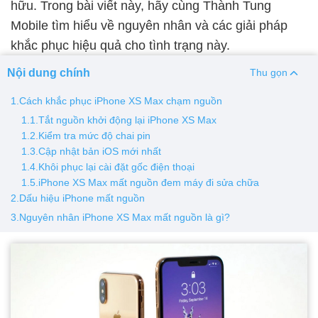
hữu. Trong bài viết này, hãy cùng Thành Tung
Mobile tìm hiểu về nguyên nhân và các giải pháp
Thay pin
khắc phục hiệu quả cho tình trạng này.
Pin iPhone
Pin Samsumg
Pin Oppo
Pin Xiaomi
Nội dung chính
Thu gọn
Pin Realme
Thay vỏ
1.Cách khắc phục iPhone XS Max chạm nguồn
1.1.Tắt nguồn khởi động lại iPhone XS Max
Vỏ iPhone
Vỏ Samsung
Vỏ Xiaomi
Vỏ Oppo
1.2.Kiểm tra mức độ chai pin
Vỏ Huawei
Vỏ Vivo
1.3.Cập nhật bản iOS mới nhất
1.4.Khôi phục lại cài đặt gốc điện thoại
1.5.iPhone XS Max mất nguồn đem máy đi sửa chữa
2.Dấu hiệu iPhone mất nguồn
3.Nguyên nhân iPhone XS Max mất nguồn là gì?