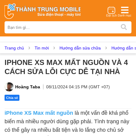
Thương hiệu
iPhone
Samsung
Oppo
Xiaomi
Realme
Vivo
Vsmart
Huawei
Nokia
Google Pixel
OnePlus
Trang chủ
Tin mới
Hướng dẫn sửa chữa
Hướng dẫn s
Asus
Sony
Vertu
LG
Tecno
IPHONE XS MAX MẤT NGUỒN VÀ 4
Dịch vụ sửa chữa
CÁCH SỬA LỖI CỰC DỄ TẠI NHÀ
Thay màn hình
Thay pin
Ép kính
Thay camera
Thay loa
Thay kính lưng
Thay vỏ
Thay chân sạc
Hoàng Taba
08/11/2024 04:15 PM (GMT +07)
Thay mic
Thay rung
Thay main
Unlock - Mở Khoá
Chia sẻ
Thay màn hình
iPhone XS Max mất nguồn
là một vấn đề khá phổ
Màn hình iPhone
Màn hình Samsung
Màn hình Oppo
biến mà nhiều người dùng gặp phải. Tình trạng này
Màn hình Xiaomi
Màn hình Realme
Màn hình Vivo
có thể gây ra nhiều bất tiện và lo lắng cho chủ sở
Màn hình Vsmart
Màn hình Google Pixel