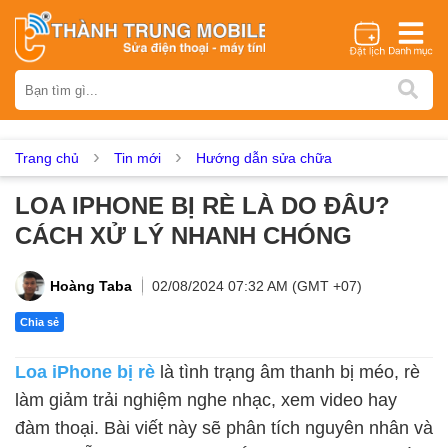
Thương hiệu
iPhone
Samsung
Oppo
Xiaomi
Realme
Vivo
Vsmart
Huawei
Nokia
Google Pixel
OnePlus
Trang chủ
Tin mới
Hướng dẫn sửa chữa
Asus
Sony
Vertu
LG
Tecno
LOA IPHONE BỊ RÈ LÀ DO ĐÂU?
Dịch vụ sửa chữa
CÁCH XỬ LÝ NHANH CHÓNG
Thay màn hình
Thay pin
Ép kính
Thay camera
Thay loa
Thay kính lưng
Thay vỏ
Thay chân sạc
Hoàng Taba
02/08/2024 07:32 AM (GMT +07)
Thay mic
Thay rung
Thay main
Unlock - Mở Khoá
Chia sẻ
Thay màn hình
Loa iPhone bị rè
là tình trạng âm thanh bị méo, rè
Màn hình iPhone
Màn hình Samsung
Màn hình Oppo
làm giảm trải nghiệm nghe nhạc, xem video hay
Màn hình Xiaomi
Màn hình Realme
Màn hình Vivo
đàm thoại. Bài viết này sẽ phân tích nguyên nhân và
Màn hình Vsmart
Màn hình Google Pixel