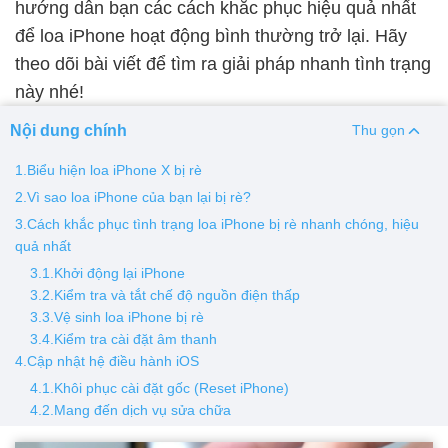
hướng dẫn bạn các cách khắc phục hiệu quả nhất
để loa iPhone hoạt động bình thường trở lại. Hãy
Thay pin
theo dõi bài viết để tìm ra giải pháp nhanh tình trạng
Pin iPhone
Pin Samsumg
Pin Oppo
Pin Xiaomi
này nhé!
Pin Realme
Nội dung chính
Thu gọn
Thay vỏ
1.Biểu hiện loa iPhone X bị rè
Vỏ iPhone
Vỏ Samsung
Vỏ Xiaomi
Vỏ Oppo
2.Vì sao loa iPhone của bạn lại bị rè?
Vỏ Huawei
Vỏ Vivo
3.Cách khắc phục tình trạng loa iPhone bị rè nhanh chóng, hiệu
quả nhất
3.1.Khởi động lại iPhone
3.2.Kiểm tra và tắt chế độ nguồn điện thấp
3.3.Vệ sinh loa iPhone bị rè
3.4.Kiểm tra cài đặt âm thanh
4.Cập nhật hệ điều hành iOS
4.1.Khôi phục cài đặt gốc (Reset iPhone)
4.2.Mang đến dịch vụ sửa chữa