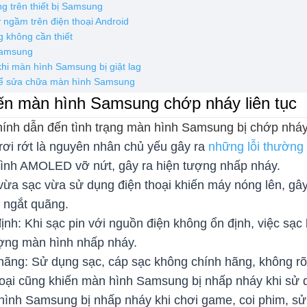
ng trên thiết bị Samsung
 ngầm trên điện thoại Android
 không cần thiết
 Samsung
khi màn hình Samsung bị giật lag
 để sửa chữa màn hình Samsung
ến màn hình Samsung chớp nháy liên tục
nh dẫn đến tình trạng màn hình Samsung bị chớp nháy 
rơi rớt là nguyên nhân chủ yếu gây ra
những lỗi thường
hình AMOLED vỡ nứt, gây ra hiện tượng nhấp nháy.
vừa sạc vừa sử dụng điện thoại khiến máy nóng lên, gây
 ngắt quãng.
nh: Khi sạc pin với nguồn điện không ổn định, việc sạc b
tượng màn hình nhấp nháy.
 hãng: Sử dụng sạc, cáp sạc không chính hãng, không r
thoại cũng khiến màn hình Samsung bị nhấp nháy khi sử 
hình Samsung bị nhấp nháy khi chơi game, coi phim, sử 