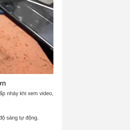
ờn
p nháy khi xem video,
 độ sáng tự động.