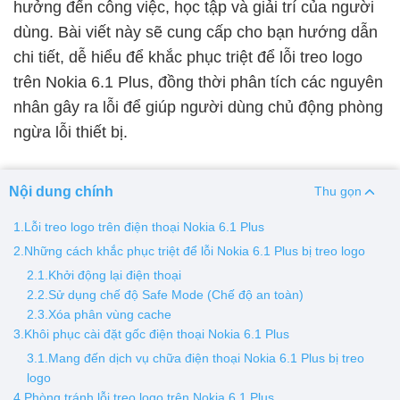
hưởng đến công việc, học tập và giải trí của người
dùng. Bài viết này sẽ cung cấp cho bạn hướng dẫn
Thay pin
chi tiết, dễ hiểu để khắc phục triệt để lỗi treo logo
Pin iPhone
Pin Samsumg
Pin Oppo
Pin Xiaomi
trên Nokia 6.1 Plus, đồng thời phân tích các nguyên
Pin Realme
nhân gây ra lỗi để giúp người dùng chủ động phòng
Thay vỏ
ngừa lỗi thiết bị.
Vỏ iPhone
Vỏ Samsung
Vỏ Xiaomi
Vỏ Oppo
Vỏ Huawei
Vỏ Vivo
Nội dung chính
Thu gọn
1.Lỗi treo logo trên điện thoại Nokia 6.1 Plus
2.Những cách khắc phục triệt để lỗi Nokia 6.1 Plus bị treo logo
2.1.Khởi động lại điện thoại
2.2.Sử dụng chế độ Safe Mode (Chế độ an toàn)
2.3.Xóa phân vùng cache
3.Khôi phục cài đặt gốc điện thoại Nokia 6.1 Plus
3.1.Mang đến dịch vụ chữa điện thoại Nokia 6.1 Plus bị treo
logo
4.Phòng tránh lỗi treo logo trên Nokia 6.1 Plus