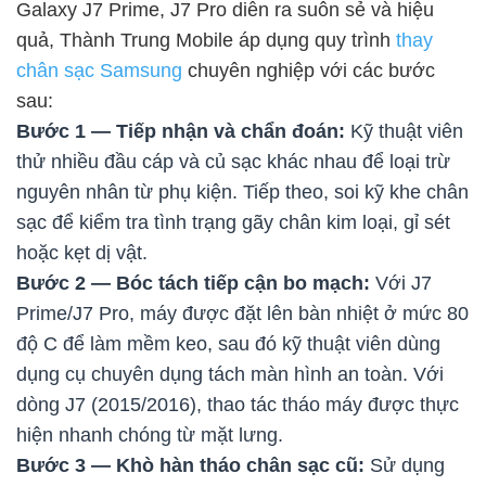
Galaxy J7 Prime, J7 Pro diễn ra suôn sẻ và hiệu
quả, Thành Trung Mobile áp dụng quy trình
thay
chân sạc Samsung
chuyên nghiệp với các bước
sau:
Bước 1 — Tiếp nhận và chẩn đoán:
Kỹ thuật viên
thử nhiều đầu cáp và củ sạc khác nhau để loại trừ
nguyên nhân từ phụ kiện. Tiếp theo, soi kỹ khe chân
sạc để kiểm tra tình trạng gãy chân kim loại, gỉ sét
hoặc kẹt dị vật.
Bước 2 — Bóc tách tiếp cận bo mạch:
Với J7
Prime/J7 Pro, máy được đặt lên bàn nhiệt ở mức 80
độ C để làm mềm keo, sau đó kỹ thuật viên dùng
dụng cụ chuyên dụng tách màn hình an toàn. Với
dòng J7 (2015/2016), thao tác tháo máy được thực
hiện nhanh chóng từ mặt lưng.
Bước 3 — Khò hàn tháo chân sạc cũ:
Sử dụng