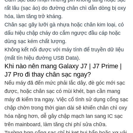
rất lâu (sạc ảo) do đường chân chì dẫn dòng bị oxy
hóa, làm tăng trở kháng.
Chân sạc gãy lưỡi gà nhựa hoặc chân kim loại, có
dấu hiệu chập cháy do cắm ngược đầu cáp hoặc
dùng sạc kém chất lượng.
Không kết nối được với máy tính để truyền dữ liệu
(mất tín hiệu đường USB Data).
Khi nào nên mang Galaxy J7 | J7 Prime |
J7 Pro đi thay chân sạc ngay?
Nếu máy đã đến mức phải lắc dây, đè góc mới sạc
được, hoặc chân sạc có mùi khét, bạn cần mang
máy đi kiểm tra ngay. Việc cố tình sử dụng cổng sạc
chập chờn trong thời gian dài sẽ khiến chân chì oxy
hóa nặng hơn, dễ gây chập mạch lan sang IC sạc
trên mainboard, làm tăng chi phí sửa chữa.
Trường hợp cổng sạc chỉ bị kẹt bụi bẩn hoặc xơ vải