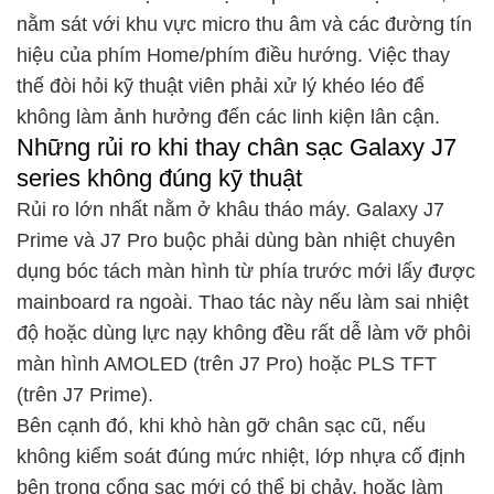
nằm sát với khu vực micro thu âm và các đường tín
hiệu của phím Home/phím điều hướng. Việc thay
thế đòi hỏi kỹ thuật viên phải xử lý khéo léo để
không làm ảnh hưởng đến các linh kiện lân cận.
Những rủi ro khi thay chân sạc Galaxy J7
series không đúng kỹ thuật
Rủi ro lớn nhất nằm ở khâu tháo máy. Galaxy J7
Prime và J7 Pro buộc phải dùng bàn nhiệt chuyên
dụng bóc tách màn hình từ phía trước mới lấy được
mainboard ra ngoài. Thao tác này nếu làm sai nhiệt
độ hoặc dùng lực nạy không đều rất dễ làm vỡ phôi
màn hình AMOLED (trên J7 Pro) hoặc PLS TFT
(trên J7 Prime).
Bên cạnh đó, khi khò hàn gỡ chân sạc cũ, nếu
không kiểm soát đúng mức nhiệt, lớp nhựa cố định
bên trong cổng sạc mới có thể bị chảy, hoặc làm