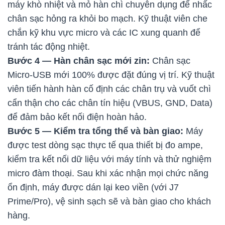
máy khò nhiệt và mỏ hàn chì chuyên dụng để nhấc
chân sạc hỏng ra khỏi bo mạch. Kỹ thuật viên che
chắn kỹ khu vực micro và các IC xung quanh để
tránh tác động nhiệt.
Bước 4 — Hàn chân sạc mới zin:
Chân sạc
Micro-USB mới 100% được đặt đúng vị trí. Kỹ thuật
viên tiến hành hàn cố định các chân trụ và vuốt chì
cẩn thận cho các chân tín hiệu (VBUS, GND, Data)
để đảm bảo kết nối điện hoàn hảo.
Bước 5 — Kiểm tra tổng thể và bàn giao:
Máy
được test dòng sạc thực tế qua thiết bị đo ampe,
kiểm tra kết nối dữ liệu với máy tính và thử nghiệm
micro đàm thoại. Sau khi xác nhận mọi chức năng
ổn định, máy được dán lại keo viền (với J7
Prime/Pro), vệ sinh sạch sẽ và bàn giao cho khách
hàng.