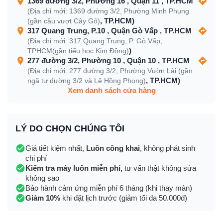
1369 đường 3/2, Phường 16 , Quận 11 , TP.HCM
(Địa chỉ mới: 1369 đường 3/2, Phường Minh Phụng
, TP.HCM)
(gần cầu vượt Cây Gõ)
317 Quang Trung, P.10 , Quận Gò Vấp , TP.HCM
(Địa chỉ mới: 317 Quang Trung, P. Gò Vấp,
)
TPHCM(gần tiểu học Kim Đồng)
277 đường 3/2, Phường 10 , Quận 10 , TP.HCM
(Địa chỉ mới: 277 đường 3/2, Phường Vườn Lài (gần
, TP.HCM)
ngã tư đường 3/2 và Lê Hồng Phong)
Xem danh sách cửa hàng
LÝ DO CHỌN CHÚNG TÔI
Giá tiết kiệm nhất,
Luôn công khai
, không phát sinh
chi phí
Kiểm tra máy luôn miễn phí,
tư vấn thật không sửa
không sao
Bảo hành cảm ứng miễn phí 6 tháng (khi thay màn)
Giảm 10%
khi đặt lịch trước (giảm tối đa 50.000đ)