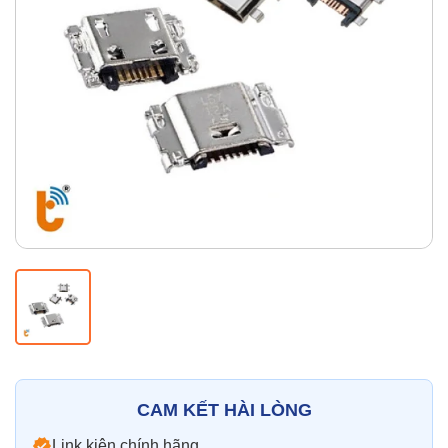
Thay pin
Pin iPhone
Pin Samsumg
Pin Oppo
Pin Xiaomi
Pin Realme
Thay vỏ
Vỏ iPhone
Vỏ Samsung
Vỏ Xiaomi
Vỏ Oppo
Vỏ Huawei
Vỏ Vivo
CAM KẾT HÀI LÒNG
Link kiện chính hãng