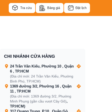
Tra cứu
Bảng giá
Đặt lịch
CHI NHÁNH CỬA HÀNG
24 Trần Văn Kiểu, Phường 10 , Quận
6 , TP.HCM
(Địa chỉ mới: 24 Trần Văn Kiểu, Phường
Bình Phú, TP.HCM)
1369 đường 3/2, Phường 16 , Quận
11 , TP.HCM
(Địa chỉ mới: 1369 đường 3/2, Phường
,
Minh Phụng (gần cầu vượt Cây Gõ)
TP.HCM)
317 Quang Trung, P.10 , Quận Gò