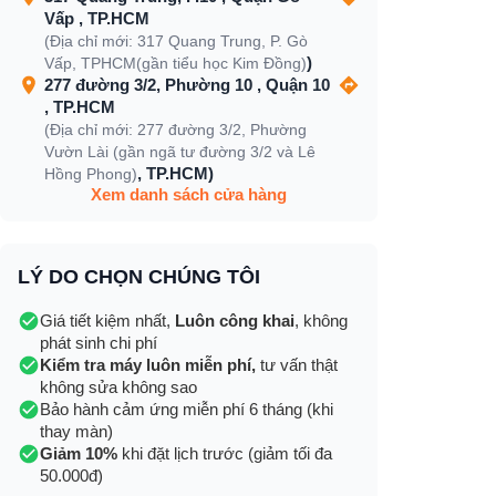
Vấp , TP.HCM
(Địa chỉ mới: 317 Quang Trung, P. Gò
)
Vấp, TPHCM(gần tiểu học Kim Đồng)
277 đường 3/2, Phường 10 , Quận 10
, TP.HCM
(Địa chỉ mới: 277 đường 3/2, Phường
Vườn Lài (gần ngã tư đường 3/2 và Lê
, TP.HCM)
Hồng Phong)
Xem danh sách cửa hàng
LÝ DO CHỌN CHÚNG TÔI
Giá tiết kiệm nhất,
Luôn công khai
, không
phát sinh chi phí
Kiểm tra máy luôn miễn phí,
tư vấn thật
không sửa không sao
Bảo hành cảm ứng miễn phí 6 tháng (khi
thay màn)
Giảm 10%
khi đặt lịch trước (giảm tối đa
50.000đ)