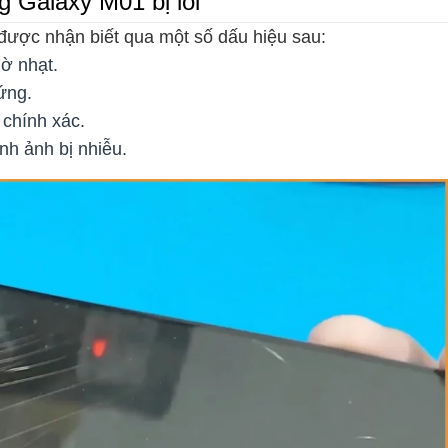
 Galaxy M01 bị lỗi
được nhận biết qua một số dấu hiệu sau:
mờ nhạt.
ứng.
 chính xác.
nh ảnh bị nhiễu.