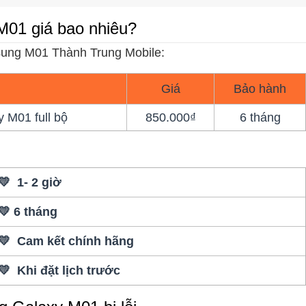
01 giá bao nhiêu?
msung M01 Thành Trung Mobile:
Giá
Bảo hành
 M01 full bộ
850.000₫
6 tháng
💛 1- 2 giờ
💛 6 tháng
💛 Cam kết chính hãng
💛 Khi đặt lịch trước