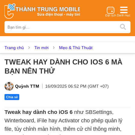
Thương hiệu
iPhone
Samsung
Oppo
Xiaomi
Realme
Vivo
Vsmart
Huawei
Nokia
Google Pixel
OnePlus
Trang chủ
Tin mới
Mẹo & Thủ Thuật
Asus
Sony
Vertu
LG
Tecno
TWEAK HAY DÀNH CHO IOS 6 MÀ
Dịch vụ sửa chữa
BẠN NÊN THỬ
Thay màn hình
Thay pin
Ép kính
Thay camera
Thay loa
Thay kính lưng
Thay vỏ
Thay chân sạc
Quỳnh TTM
16/09/2025 06:52 PM (GMT +07)
Thay mic
Thay rung
Thay main
Unlock - Mở Khoá
Chia sẻ
Thay màn hình
Tweak hay dành cho iOS 6
như SBSettings,
Màn hình iPhone
Màn hình Samsung
Màn hình Oppo
Winterboard, iFile hay Activator cho phép quản lý
Màn hình Xiaomi
Màn hình Realme
Màn hình Vivo
file, tùy chỉnh màn hình, thêm cử chỉ thông minh,
Màn hình Vsmart
Màn hình Google Pixel