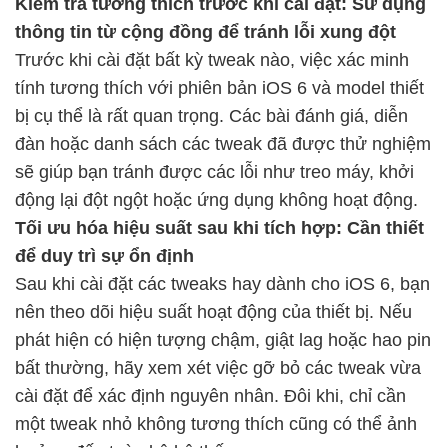
Kiểm tra tương thích trước khi cài đặt: Sử dụng
thông tin từ cộng đồng để tránh lỗi xung đột
Trước khi cài đặt bất kỳ tweak nào, việc xác minh
tính tương thích với phiên bản iOS 6 và model thiết
bị cụ thể là rất quan trọng. Các bài đánh giá, diễn
đàn hoặc danh sách các tweak đã được thử nghiệm
sẽ giúp bạn tránh được các lỗi như treo máy, khởi
động lại đột ngột hoặc ứng dụng không hoạt động.
Tối ưu hóa hiệu suất sau khi tích hợp: Cần thiết
để duy trì sự ổn định
Sau khi cài đặt các tweaks
hay dành cho iOS 6, bạn
nên theo dõi hiệu suất hoạt động của thiết bị. Nếu
phát hiện có hiện tượng chậm, giật lag hoặc hao pin
bất thường, hãy xem xét việc gỡ bỏ các tweak vừa
cài đặt để xác định nguyên nhân. Đôi khi, chỉ cần
một tweak nhỏ không tương thích cũng có thể ảnh