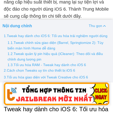
nâng cấp hiệu suất thiết bị, mang lại sự tiện lợi và
độc đáo cho người dùng iOS 6. Thành Trung Mobile
Thay pin
sẽ cung cấp thông tin chi tiết dưới đây.
Pin iPhone
Pin Samsumg
Pin Oppo
Pin Xiaomi
Nội dung chính
Thu gọn
Pin Realme
Thay vỏ
1.Tweak hay dành cho iOS 6: Tối ưu hóa trải nghiệm người dùng
1.1.Tweak chỉnh sửa giao diện (Barrel, Springtomize 2): Tùy
Vỏ iPhone
Vỏ Samsung
Vỏ Xiaomi
Vỏ Oppo
biến màn hình Home dễ dàng
Vỏ Huawei
Vỏ Vivo
1.2.Tweak quản lý pin hiệu quả (iCleaner): Theo dõi và điều
chỉnh dung lượng pin
1.3.Tối ưu hóa RAM - Tweak hay dành cho iOS 6
2.Cách chọn Tweaks uy tín cho thiết bị iOS 6
3.Tối ưu hóa giao diện với Tweak Creative cho iOS 6
Tweak hay dành cho iOS 6: Tối ưu hóa