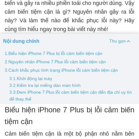
biến và gây ra nhiều phiền toái cho người dùng. Vậy
cảm biến tiệm cận là gì? Nguyên nhân gây ra lỗi
Thay pin
này? Và làm thế nào để khắc phục lỗi này? Hãy
Pin iPhone
Pin Samsumg
Pin Oppo
Pin Xiaomi
cùng tìm hiểu ngay trong bài viết này nhé!
Pin Realme
Nội dung chính
Thu gọn
Thay vỏ
1.Biểu hiện iPhone 7 Plus bị lỗi cảm biến tiệm cận
Vỏ iPhone
Vỏ Samsung
Vỏ Xiaomi
Vỏ Oppo
2.Nguyên nhân iPhone 7 Plus lỗi cảm biến tiệm cận
Vỏ Huawei
Vỏ Vivo
3.Cách khắc phục tình trạng iPhone lỗi cảm biến tiệm cận
3.1.Khởi động lại máy
3.2.Kiểm tra lại miếng dán màn hình
3.3.Đem iPhone 7 Plus lỗi cảm biến tiệm cận đến địa chỉ uy tín
để thay thế
Biểu hiện iPhone 7 Plus bị lỗi cảm biến
tiệm cận
Cảm biến tiệm cận là một bộ phận nhỏ nằm bên