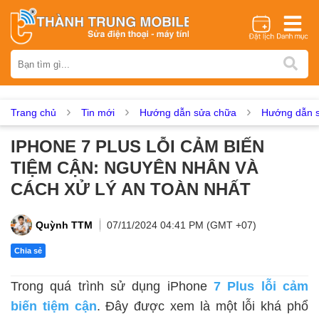
Thương hiệu
iPhone
Samsung
Oppo
Xiaomi
Realme
Vivo
Vsmart
Huawei
Nokia
Google Pixel
OnePlus
Trang chủ
Tin mới
Hướng dẫn sửa chữa
Hướng dẫn s
Asus
Sony
Vertu
LG
Tecno
IPHONE 7 PLUS LỖI CẢM BIẾN
Dịch vụ sửa chữa
TIỆM CẬN: NGUYÊN NHÂN VÀ
Thay màn hình
Thay pin
Ép kính
Thay camera
CÁCH XỬ LÝ AN TOÀN NHẤT
Thay loa
Thay kính lưng
Thay vỏ
Thay chân sạc
Thay mic
Thay rung
Thay main
Unlock - Mở Khoá
Quỳnh TTM
07/11/2024 04:41 PM (GMT +07)
Thay màn hình
Chia sẻ
Màn hình iPhone
Màn hình Samsung
Màn hình Oppo
Trong quá trình sử dụng iPhone
7 Plus lỗi cảm
Màn hình Xiaomi
Màn hình Realme
Màn hình Vivo
biến tiệm cận
. Đây được xem là một lỗi khá phổ
Màn hình Vsmart
Màn hình Google Pixel