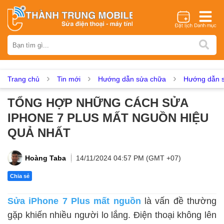
Thương hiệu
iPhone
Samsung
Oppo
Xiaomi
Realme
Vivo
Vsmart
Huawei
Nokia
Google Pixel
OnePlus
Trang chủ
Tin mới
Hướng dẫn sửa chữa
Hướng dẫn s
Asus
Sony
Vertu
LG
Tecno
TỔNG HỢP NHỮNG CÁCH SỬA
Dịch vụ sửa chữa
IPHONE 7 PLUS MẤT NGUỒN HIỆU
Thay màn hình
Thay pin
Ép kính
Thay camera
QUẢ NHẤT
Thay loa
Thay kính lưng
Thay vỏ
Thay chân sạc
Thay mic
Thay rung
Thay main
Unlock - Mở Khoá
Hoàng Taba
14/11/2024 04:57 PM (GMT +07)
Thay màn hình
Chia sẻ
Màn hình iPhone
Màn hình Samsung
Màn hình Oppo
Sửa iPhone 7 Plus mất nguồn
là vấn đề thường
Màn hình Xiaomi
Màn hình Realme
Màn hình Vivo
gặp khiến nhiều người lo lắng. Điện thoại không lên
Màn hình Vsmart
Màn hình Google Pixel