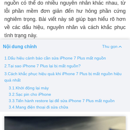
nguồn có thể do nhiều nguyên nhân khác nhau, từ
lỗi phần mềm đơn giản đến hư hỏng phần cứng
Thay pin
nghiêm trọng. Bài viết này sẽ giúp bạn hiểu rõ hơn
Pin iPhone
Pin Samsumg
Pin Oppo
Pin Xiaomi
về các dấu hiệu, nguyên nhân và cách khắc phục
Pin Realme
tình trạng này.
Thay vỏ
Nội dung chính
Thu gọn
Vỏ iPhone
Vỏ Samsung
Vỏ Xiaomi
Vỏ Oppo
1.Dấu hiệu cảnh báo cần sửa iPhone 7 Plus mất nguồn
Vỏ Huawei
Vỏ Vivo
2.Tại sao iPhone 7 Plus lại bị mất nguồn?
3.Cách khắc phục hiệu quả khi iPhone 7 Plus bị mất nguồn hiệu
quả nhất
3.1.Khởi động lại máy
3.2.Sạc pin cho iPhone
3.3.Tiến hành restore lại để sửa iPhone 7 Plus mất nguồn
3.4.Mang điện thoại đi sửa chữa